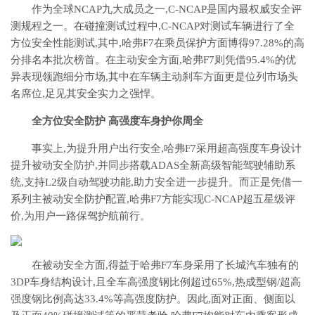
作为全球NCAP九大成员之一,C-NCAP是国内最权威安全评
测规程之一。在碰撞测试过程中,C-NCAP对测试车辆进行了全
方位安全性能测试,其中,哈弗F7在乘员保护方面博得97.28%的高
分排名本批次榜首。在主动安全方面,哈弗F7则凭借95.4%的优
异表现领跑细分市场,其中在车辆主动刹车方面更是位列市场头
名席位,足见其安全实力之强悍。
全方位安全防护 高强度车身护你周全
事实上,为提升用户出行安全,哈弗F7采用超高强度车身设计
提升被动安全防护,并同步搭载ADAS全新高级智能驾驶辅助系
统,支持L2级自动驾驶功能,助力安全进一步提升。而正是凭借一
系列主被动安全防护配置,哈弗F7方能实现C-NCAP超五星级评
价,为用户一路保驾护航前行。
在被动安全方面,得益于哈弗F7车身采用了长城汽车独有的
3DP车身结构设计,且全车高强度钢比例超过65%,热成型钢/超高
强度钢比例高达33.4%等高强度防护。因此,面对正面、侧面以