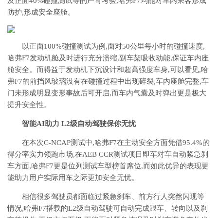
及正面40%碰撞测试等的严苛考验,哈弗F7均能对车内乘客形成
防护,形成安全座舱。
以正面100%碰撞测试为例,面对50公里每小时的碰撞速度,
哈弗F7发动机舱及时进行充分溃缩,副车架吸收动能,保证车内座
舱安全。而得益于发动机下沉设计和超高强度车身,可以看见,哈
弗F7的前挡风玻璃没有在碰撞过程中出现碎裂,车内座舱完整,车
门未形成明显变形事故后可开启,而车内气囊及时弹出更是极大
提升安全性。
智能AI助力 L2级自动驾驶保你无忧
在本次C-NCAP测试中,哈弗F7在主动安全方面凭借95.4%的
得分率实力领跑市场,在AEB CCR测试项目即车对车自动紧急刹
车方面,哈弗F7更是位列测试车型榜首席位,而如此优异的表现更
能助力用户实际用车之际更加安全无忧。
相信很多驾驶员都面临过紧急刹车、前方行人突然闪现等
情况,哈弗F7搭载的L2级自动驾驶可自动完成跟车、转向以及刹