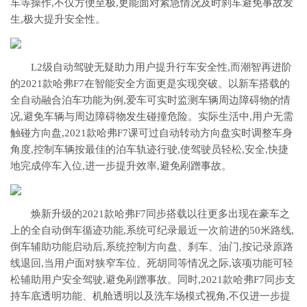
车等操作,不仅方便至极,更能面对紧急情况及时刹车避免事故发
生,极大提升安全性。
L2级自动驾驶无疑助力用户提升行车安全性,而潮智再进阶
的2021款哈弗F7在智能安全方面更是实现突破。以新车搭载的
全自动融合泊车功能为例,爱车可实时监测车辆周边障碍物的情
况,避免车辆与周边障碍物发生碰撞危险。实际生活中,用户无需
触碰方向盘,2021款哈弗F7课可过自动转动方向盘实时调整车身
角度,控制车辆按最佳的泊车轨迹行驶,使驾驶员轻松,安全,快捷
地完成停车入位,进一步提升效率,避免剐蹭事故。
焕新升级的2021款哈弗F7同步搭载以往更多出现在豪车之
上的全自动倒车循迹功能,系统可纪录最近一次前进的50米路线,
倒车辅助功能启动后,系统控制方向盘、刹车、油门,按记录原路
线退回,当用户面对狭窄车位、死胡同等情况之际,该项功能可轻
松辅助用户安全驾驶,避免剐蹭事故。同时,2021款哈弗F7同步支
持车底透明功能、机舱透明以及洗车场模式视角,不仅进一步提