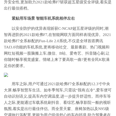
升安全性,更加助力2021款哈弗F7斩获超五星级安全评级,着实是
出行最佳搭档。
紧贴用车场景 智能车机系统相伴左右
以安全防护的优异表现斩获C-NCAP超五星评级的同时,潮
智再进阶的2021款哈弗F7,在智能网联方面同样表现优异。2021
款哈弗F7全系标配的Fun-Life 2.0系统,不仅是全球首搭腾讯
TAI3.0功能的车机系统,更将移动社交、最新番剧、热门视频和
网红短视频一股脑搬上车,微信、B站、爱奇艺、抖音随心刷,让
你随时畅享视觉盛宴。情绪上来了要高歌一曲?更有全民K歌满
足你的要求。
用车之际,用户可通过2021款哈弗F7全系标配的12.3寸中央
大屏,畅享智慧车生活。如冬季驾车,只需说“我有点冷”,爱车便可
自动识别语义,提高车内空调温度,进一步提升舒适性。而停车等
人之际,更能通过车载系统刷抖音、看综艺,畅享影院一般的视听
氛围,着实是出行最佳伴侣。而全景天窗、座椅加热以及N95级
空调旅行等配置,更能为用户提供舒心的车内环境,助力驾乘者在