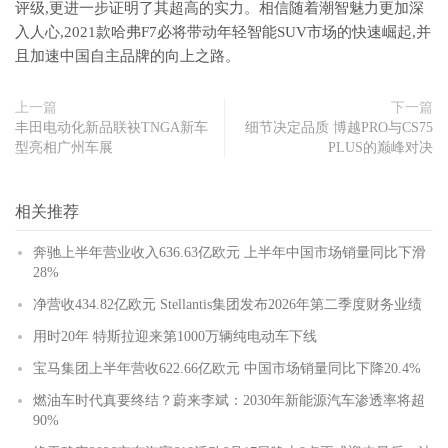
评级,更进一步证明了其超高的实力。相信随着潮智魅力更加深
入人心,2021款哈弗F7必将带动年轻智能SUV市场的快速崛起,并
且加速中国自主品牌的向上之路。
上一篇
下一篇
丰田电动化新品联袂TNGA新车
细节决定品质 博越PRO与CS75
型亮相广州车展
PLUS的巅峰对决
相关推荐
奔驰上半年营业收入636.63亿欧元 上半年中国市场销量同比下滑
28%
净营收434.82亿欧元 Stellantis集团发布2026年第二季度财务业绩
用时20年 特斯拉迎来第1000万辆纯电动车下线
宝马集团上半年营收622.66亿欧元 中国市场销量同比下降20.4%
燃油车时代真要终结？蔚来李斌：2030年新能源汽车渗透率将超
90%