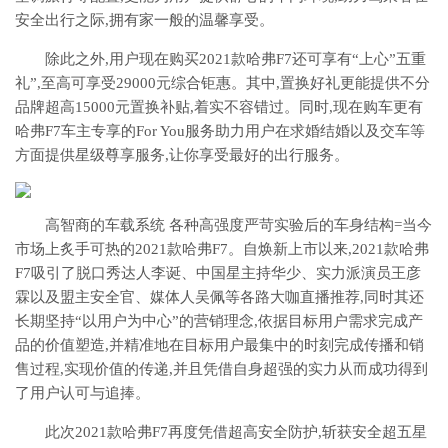
安全出行之际,拥有家一般的温馨享受。
除此之外,用户现在购买2021款哈弗F7还可享有“上心”五重
礼”,至高可享受29000元综合钜惠。其中,置换好礼更能提供不分
品牌超高15000元置换补贴,着实不容错过。同时,现在购车更有
哈弗F7车主专享的For You服务助力用户在求婚结婚以及交车等
方面提供星级尊享服务,让你享受最好的出行服务。
高智商的车载系统 各种高强度严苛实验后的车身结构=当今
市场上炙手可热的2021款哈弗F7。自焕新上市以来,2021款哈弗
F7吸引了脱口秀达人李诞、中国星主持华少、实力派演员王彦
霖以及盟主安全官、媒体人吴佩等各路大咖直播推荐,同时其还
长期坚持“以用户为中心”的营销理念,依据目标用户需求完成产
品的价值塑造,并精准地在目标用户最集中的时刻完成传播和销
售过程,实现价值的传递,并且凭借自身超强的实力从而成功得到
了用户认可与追捧。
此次2021款哈弗F7再度凭借超高安全防护,斩获安全超五星