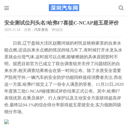
​安全测试位列头名!哈弗F7喜提C-NCAP超五星评价
2020-11-24
分类：
汽车资讯
评论(0)
日前,辽宁盘锦大洼区赵圈河镇的村民反映称家里的自来水
能点燃,还说自来水点燃的情况持续几年了,有时候打开水龙头水
里就会出现气体,这时就可以点燃,能够燃烧的具体原因暂时不
明。据悉目前官方已成立了联合调查组并关停了问题辖区的自
来水井,相关调查结果将会在第一时间公布。除了水质安全需要
严防死守外,一辆汽车的安全防护功能同样值得消费者关注,而在
这一方面,哈弗F7就交上了一份令人满意的答卷。11月21日,2020
年度第三批C-NCAP碰撞测试评价结果正式公布。其中,哈弗F7
表现优异,在乘员保护、行人保护以及主动安全方面获得超高评
价,最终以94.1%的综合得分率获得超五星级安全,实力领跑同级
细分市场。