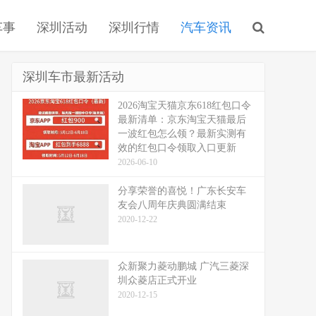
车事
深圳活动
深圳行情
汽车资讯
深圳车市最新活动
2026淘宝天猫京东618红包口令
最新清单：京东淘宝天猫最后
一波红包怎么领？最新实测有
效的红包口令领取入口更新
2026-06-10
分享荣誉的喜悦！广东长安车
友会八周年庆典圆满结束
2020-12-22
众新聚力菱动鹏城 广汽三菱深
圳众菱店正式开业
2020-12-15