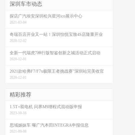
深圳车市动态
探店广汽埃安深圳松兴星河ico展示中心
2021-03-04
奇瑞百店开业又一站！深圳怡悦宝致4S店隆重开业
2020-12-02
全新一代瑞虎7神行版智鉴创新之城活动正式启动
2020-12-01
2021款哈弗F7/F7x极限王者挑战赛”深圳站完美收官
2020-12-01
精彩推荐
1.5T+双电机 问界M9增程式混动版申报
2023-10-16
思域姊妹车 曝广汽本田INTEGRA申报信息
2021-09-08