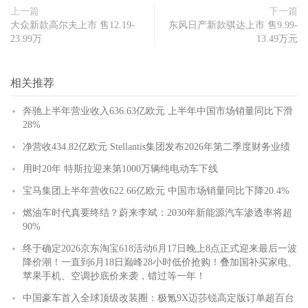
上一篇
下一篇
大众新款高尔夫上市 售12.19-
东风日产新款骐达上市 售9.99-
23.99万
13.49万元
相关推荐
奔驰上半年营业收入636.63亿欧元 上半年中国市场销量同比下滑
28%
净营收434.82亿欧元 Stellantis集团发布2026年第二季度财务业绩
用时20年 特斯拉迎来第1000万辆纯电动车下线
宝马集团上半年营收622.66亿欧元 中国市场销量同比下降20.4%
燃油车时代真要终结？蔚来李斌：2030年新能源汽车渗透率将超
90%
终于确定2026京东淘宝618活动6月17日晚上8点正式迎来最后一波
降价潮！一直到6月18日巅峰28小时低价抢购！叠加国补买家电、
苹果手机、空调抄底价来袭，错过等一年！
中国豪车首入全球顶级改装圈：极氪9X迈莎锐高定版订单超百台