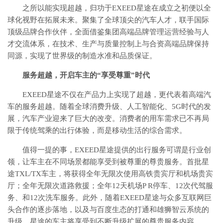
之所以能实现超越，归功于EXEED星途在成立之初便以全
球化视野在拓展未来。聚集了全球顶尖的汽车人才，联手国际
顶级品牌合作伙伴，全面借鉴集团高端品牌管理运营经验与人
才交流体系，在技术、生产与质量控制上与合资高端品牌保持
同源，实现了世界级的制造水准和品质保证。
服务超越，开启车主的“享受尊重”时代
EXEED星途不仅在产品力上实现了超越，更代表着高端汽
车的服务超越。随着全球消费升级、人工智能化、5G时代的发
展，汽车产业迎来了巨大的改变。消费者的用车需求已不再局
限于传统驾乘的出行体验，而是移动生活的综合需求。
值得一提的事，EXEED星途提供的出行服务可谓是行业创
领，让车主在不同场景都能享受到被尊重的尊贵服务。首批星
途TXL/TX车主，将获得全年无限次使用高铁贵宾厅和机场贵宾
厅；全年无限次道路救援；全年12天机场P R停车、12次代驾服
务、和12次洗车服务。此外，随着EXEED星途与众多互联网巨
头合作的逐步落地，以及与百度生态的打通和雄狮智云系统的
升级，星途的车主将享受到不断升级扩展的尊贵服务内容。