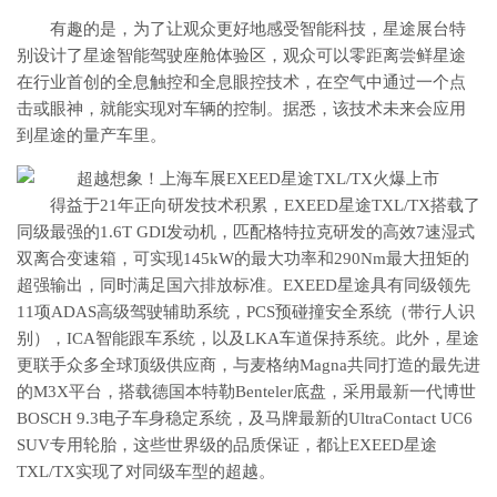
有趣的是，为了让观众更好地感受智能科技，星途展台特
别设计了星途智能驾驶座舱体验区，观众可以零距离尝鲜星途
在行业首创的全息触控和全息眼控技术，在空气中通过一个点
击或眼神，就能实现对车辆的控制。据悉，该技术未来会应用
到星途的量产车里。
​得益于21年正向研发技术积累，EXEED星途TXL/TX搭载了
同级最强的1.6T GDI发动机，匹配格特拉克研发的高效7速湿式
双离合变速箱，可实现145kW的最大功率和290Nm最大扭矩的
超强输出，同时满足国六排放标准。EXEED星途具有同级领先
11项ADAS高级驾驶辅助系统，PCS预碰撞安全系统（带行人识
别），ICA智能跟车系统，以及LKA车道保持系统。此外，星途
更联手众多全球顶级供应商，与麦格纳Magna共同打造的最先进
的M3X平台，搭载德国本特勒Benteler底盘，采用最新一代博世
BOSCH 9.3电子车身稳定系统，及马牌最新的UltraContact UC6
SUV专用轮胎，这些世界级的品质保证，都让EXEED星途
TXL/TX实现了对同级车型的超越。