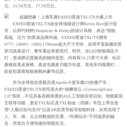
元、15.59万元、17.59万元。
​EXEED星途TXL/TX由全球顶级设计师Kevin Rice设计指
导，以简约纯粹(Simplicity & Purity)的设计风格，表达“智能、
高端、活力”的星途品牌内涵。EXEED星途TXL/TX拥有
4775（4690）/1885/1706mm超大尺寸空间，采用平直纵横的贯
穿式线条设计，整车看起来更现代、时尚。全LED智能感应大
灯，形成辨识度极高的独特造型。内有双10.25英寸大屏、钻石
菱格纹真皮座椅、真皮包裹多功能方向盘、双色车内氛围灯，
处处彰显着智能座舱的豪华品质。
作为全球首款搭载百度Apollo小度车载OS的量产车，
EXEED星途TXL/TX依托强大的“雄狮智云 i-Connect@Lion
2.0”系统，不仅具备高精准度的AI人工智能语音识别、智能家居
互联等功能，更在TXL钻石及TXL铂金（四驱）车型上率先使
用“人脸识别与支付”以及AR实景导航等智能科技，从而实现了
人、车、路、云之间数据的互通，“吃喝玩乐”不同场景的融
合，营造出方便快捷的智能生活。