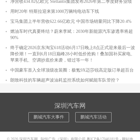
净营收434.82亿欧元 Stellantis集团发布2026年第二季度财务业绩
用时20年 特斯拉迎来第1000万辆纯电动车下线
宝马集团上半年营收622.66亿欧元 中国市场销量同比下降20.4%
燃油车时代真要终结？蔚来李斌：2030年新能源汽车渗透率将超
90%
终于确定2026京东淘宝618活动6月17日晚上8点正式迎来最后一波
降价潮！一直到6月18日巅峰28小时低价抢购！叠加国补买家电、
苹果手机、空调抄底价来袭，错过等一年！
中国豪车首入全球顶级改装圈：极氪9X迈莎锐高定版订单超百台
朗致科技的车辆超声波油耗监控系统如何赋能车队管控？
深圳汽车网
鹏城汽车大事件
鹏城汽车活动
© 2026
深圳汽车网
际恒广告（深圳）有限公司
粤ICP备17046181号
-
网站地