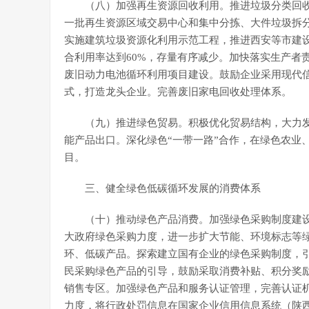
（八）加强再生资源回收利用。推进垃圾分类回收
一批再生资源区域交易中心和集中分拣、大件垃圾拆分中
实施建筑垃圾资源化利用示范工程，推进西安等市建设
合利用率达到60%，存量有序减少。加快落实生产者
废旧动力电池循环利用项目建设。鼓励企业采用现代
式，打造龙头企业。完善废旧家电回收处理体系。
（九）推进绿色贸易。积极优化贸易结构，大力
能产品出口。深化绿色“一带一路”合作，在绿色农业
目。
三、健全绿色低碳循环发展的消费体系
（十）推动绿色产品消费。加强绿色采购制度建
大政府绿色采购力度，进一步扩大节能、环境标志等
环、低碳产品。探索建立国有企业的绿色采购制度，
民采购绿色产品的引导，鼓励采取消费补贴、积分奖
销售专区。加强绿色产品和服务认证管理，完善认证
力度，将行政处罚信息在国家企业信用信息系统（陕