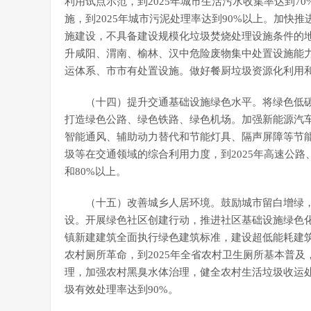
利用试点示范，到2025年城市生活污水收集率达到7
施，到2025年城市污泥处理率达到90%以上。加快
施建设，不具备建设规模化垃圾焚烧处理设施条件的
升咸阳、渭南、榆林、汉中危险废物集中处置设施能
运体系、市市有处置设施。做好餐厨垃圾资源化利用
（十四）提升交通基础设施绿色水平。将绿色低
打造绿色公路、绿色铁路、绿色机场。加强新能源汽
智能通风、辅助动力替代和节能灯具、隔声屏障等节
圾等在交通领域的综合利用力度，到2025年高速公路
和80%以上。
（十五）改善城乡人居环境。鼓励城市留白增绿
设。开展绿色社区创建行动，推进社区基础设施绿色化
镇新建建筑全面执行绿色建筑标准，建设超低能耗建筑
农村厕所革命，到2025年全省农村卫生厕所基本普
理，加强农村黑臭水体治理，健全农村生活垃圾收运处置
圾有效处理率达到90%。