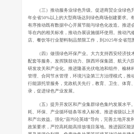
（三）推动服务业绿色升级。促进商贸企业绿色升
年全省50%以上的大型商场达到绿色商场创建要求。
有序推动既有数据中心开展节能与绿色化改造。推进
等在内的相关标准，推动办展设施循环使用。推动汽
店、餐饮等行业塑料制品禁限工作，到2025年全省
（四）做强绿色环保产业。大力支持西安经济技
配套等服务。发挥陕鼓动力、陕西环保集团、航天六
研发攻关和产业化。推进隆基光伏电池和组件、榆林
管理、合同节水管理，环境污染第三方治理模式，推
行能源托管服务，党政机关先行，教育、卫生、体育
录，促进绿色产业发展。
（五）提升开发区和产业集群绿色集约发展水平
耗、环保、产业循环链条等准入标准。推进省级以上开
和产出效益。强化“亩均论英雄”导向，完善土地开发
政策要求，严控高耗能高排放项目落地。推进园区能