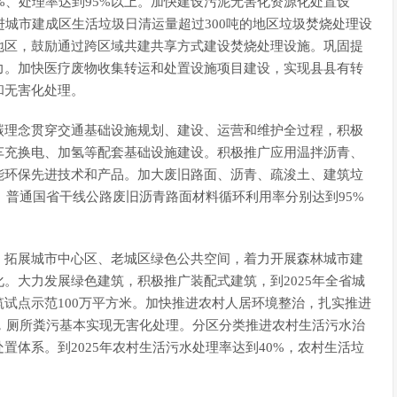
0%、处理率达到95%以上。加快建设污泥无害化资源化处置设
推进城市建成区生活垃圾日清运量超过300吨的地区垃圾焚烧处理设
地区，鼓励通过跨区域共建共享方式建设焚烧处理设施。巩固提
力。加快医疗废物收集转运和处置设施项目建设，实现县县有转
和无害化处理。
碳理念贯穿交通基础设施规划、建设、运营和维护全过程，积极
车充换电、加氢等配套基础设施建设。积极推广应用温拌沥青、
能环保先进技术和产品。加大废旧路面、沥青、疏浚土、建筑垃
、普通国省干线公路废旧沥青路面材料循环利用率分别达到95%
，拓展城市中心区、老城区绿色公共空间，着力开展森林城市建
。大力发展绿色建筑，积极推广装配式建筑，到2025年全省城
试点示范100万平方米。加快推进农村人居环境整治，扎实推进
及，厕所粪污基本实现无害化处理。分区分类推进农村生活污水治
体系。到2025年农村生活污水处理率达到40%，农村生活垃