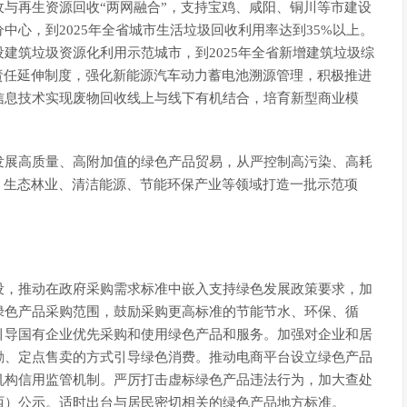
与再生资源回收“两网融合”，支持宝鸡、咸阳、铜川等市建设
心，到2025年全省城市生活垃圾回收利用率达到35%以上。
建筑垃圾资源化利用示范城市，到2025年全省新增建筑垃圾综
责任延伸制度，强化新能源汽车动力蓄电池溯源管理，积极推进
信息技术实现废物回收线上与线下有机结合，培育新型商业模
发展高质量、高附加值的绿色产品贸易，从严控制高污染、高耗
、生态林业、清洁能源、节能环保产业等领域打造一批示范项
设，推动在政府采购需求标准中嵌入支持绿色发展政策要求，加
绿色产品采购范围，鼓励采购更高标准的节能节水、环保、循
引导国有企业优先采购和使用绿色产品和服务。加强对企业和居
励、定点售卖的方式引导绿色消费。推动电商平台设立绿色产品
机构信用监管机制。严厉打击虚标绿色产品违法行为，加大查处
西）公示。适时出台与居民密切相关的绿色产品地方标准。