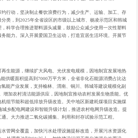
节约行动，坚决制止餐饮浪费行为，减少生产、运输、加工、存
分类，到2025年全省设区的市级以上城市、杨凌示范区和韩城
理，科学合理推进塑料源头减量，鼓励公众减少使用一次性塑料
服务能力。深入开展爱国卫生运动，打造宜居生活环境。开展节
。
可再生能源，继续扩大风电、光伏发电规模，因地制宜发展地热
地热能供暖面积提高到7000万平方米，全省非化石能源消费占比达
动氢能产业发展，支持榆林、渭南、铜川、韩城等建设规模化副
厂。增加农村清洁能源供应，因地制宜推动农村发展生物质能。优
电机组节能和超低排放升级改造。关中地区新建耗煤项目实施煤
实施城乡配电网建设和智能升级计划，推进农村电网升级改造。提
互通。大力推进二氧化碳捕集、利用和封存试验示范工程。
污水管网全覆盖，加快污水处理设施提标改造，开展污水资源化