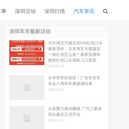
车事
深圳活动
深圳行情
汽车资讯
深圳车市最新活动
2026淘宝天猫京东618红包口令
最新清单：京东淘宝天猫最后
一波红包怎么领？最新实测有
效的红包口令领取入口更新
2026-06-10
分享荣誉的喜悦！广东长安车
友会八周年庆典圆满结束
2020-12-22
众新聚力菱动鹏城 广汽三菱深
圳众菱店正式开业
2020-12-15