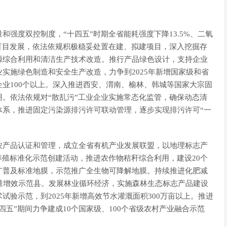
强度双控制度，“十四五”时期全省能耗强度下降13.5%、二氧
盲目发展，依法依规积极稳妥处置在建、拟建项目，深入挖掘存
源综合利用和清洁生产技术改造。推行产品绿色设计，支持企业
实施绿色制造和安全生产改造，力争到2025年新增国家级和省
业100个以上。深入推进西安、渭南、榆林、韩城等国家大宗固
。依法依规对“散乱污”工业企业实施常态化监管，确保动态清
体系，推进固定污染源排污许可联动管理，逐步实现排污许可“一
农产品认证和管理，成立全省有机产业发展联盟，以地理标志产
养殖标准化示范创建活动，推进农作物秸秆综合利用，建设20个
广普及标准地膜，示范推广全生物可降解地膜。持续推进化肥减
量增效示范县。发展林业循环经济，实施森林生态标志产品建设
验示范，到2025年新增高效节水灌溉面积300万亩以上。推进
五”期间力争建成10个国家级、100个省级农村产业融合示范