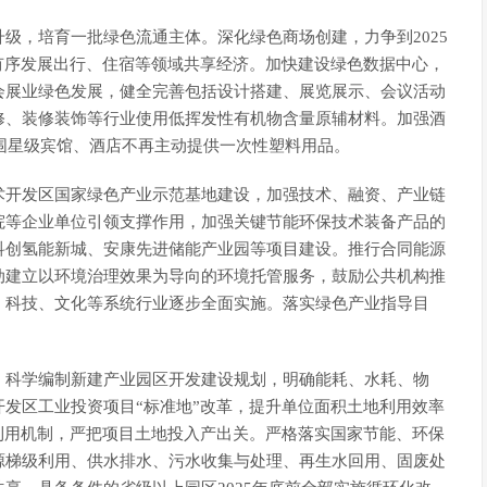
级，培育一批绿色流通主体。深化绿色商场创建，力争到2025
有序发展出行、住宿等领域共享经济。加快建设绿色数据中心，
会展业绿色发展，健全完善包括设计搭建、展览展示、会议活动
修、装修装饰等行业使用低挥发性有机物含量原辅材料。加强酒
范围星级宾馆、酒店不再主动提供一次性塑料用品。
术开发区国家绿色产业示范基地建设，加强技术、融资、产业链
院等企业单位引领支撑作用，加强关键节能环保技术装备产品的
科创氢能新城、安康先进储能产业园等项目建设。推行合同能源
动建立以环境治理效果为导向的环境托管服务，鼓励公共机构推
、科技、文化等系统行业逐步全面实施。落实绿色产业指导目
。科学编制新建产业园区开发建设规划，明确能耗、水耗、物
发区工业投资项目“标准地”改革，提升单位面积土地利用效率
利用机制，严把项目土地投入产出关。严格落实国家节能、环保
源梯级利用、供水排水、污水收集与处理、再生水回用、固废处