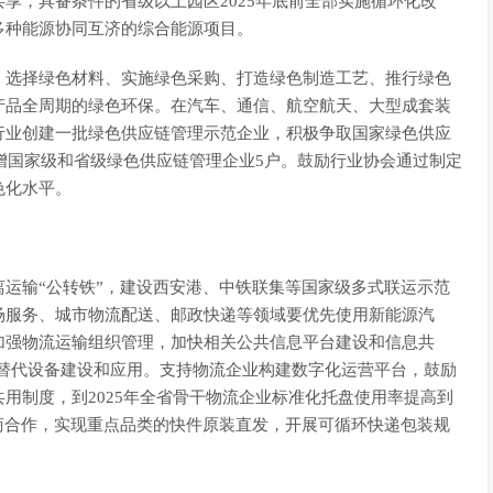
享，具备条件的省级以上园区2025年底前全部实施循环化改
多种能源协同互济的综合能源项目。
、选择绿色材料、实施绿色采购、打造绿色制造工艺、推行绿色
产品全周期的绿色环保。在汽车、通信、航空航天、大型成套装
行业创建一批绿色供应链管理示范企业，积极争取国家绿色供应
新增国家级和省级绿色供应链管理企业5户。鼓励行业协会通过制定
色化水平。
运输“公转铁”，建设西安港、中铁联集等国家级多式联运示范
场服务、城市物流配送、邮政快递等领域要优先使用新能源汽
加强物流运输组织管理，加快相关公共信息平台建设和信息共
置替代设备建设和应用。支持物流企业构建数字化运营平台，鼓励
用制度，到2025年全省骨干物流企业标准化托盘使用率提高到
商合作，实现重点品类的快件原装直发，开展可循环快递包装规