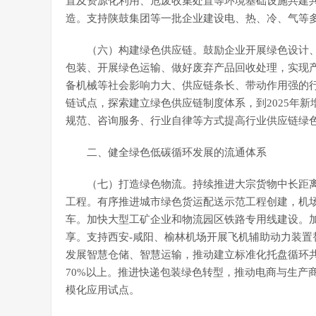
置及资源化利用、危废收集处置等环境基础设施共建共
造。支持陕鼓集团等一批企业建设电、热、冷、气等
（六）构建绿色供应链。鼓励企业开展绿色设计
包装、开展绿色运输、做好废弃产品回收处理，实现
备机械等社会影响力大、供应链条长、带动作用强的
链试点，探索建立绿色供应链制度体系，到2025年
规范、咨询服务、行业自律等方式提高行业供应链绿
二、健全绿色低碳循环发展的流通体系
（七）打造绿色物流。持续推进大宗货物中长距离
工程。有序推进城市绿色货运配送示范工程创建，机
车。加快大型工矿企业和物流园区铁路专用线建设。
享。支持西安-咸阳、榆林机场开展飞机辅助动力装
发展智慧仓储、智慧运输，推动建立标准化托盘循环共
70%以上。推进快递包装绿色转型，推动电商与生产
模化应用试点。