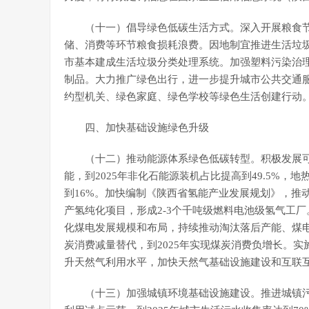
（十一）倡导绿色低碳生活方式。深入开展粮食
储、消费等环节粮食损耗浪费。因地制宜推进生活垃圾
市基本建成生活垃圾分类处理系统。加强塑料污染治
制品。大力推广绿色出行，进一步提升城市公共交通
约型机关、绿色家庭、绿色学校等绿色生活创建行动
四、加快基础设施绿色升级
（十二）推动能源体系绿色低碳转型。积极发展
能，到2025年非化石能源装机占比提高到49.5%，
到16%。加快编制《陕西省氢能产业发展规划》，推
产氢纯化项目，形成2-3个千吨级燃料电池级氢气工
化煤电发展规模和布局，持续推动淘汰落后产能、煤
炭消费减量替代，到2025年实现煤炭消费负增长。
升天然气利用水平，加快天然气基础设施建设和互联
（十三）加强城镇环境基础设施建设。推进城镇