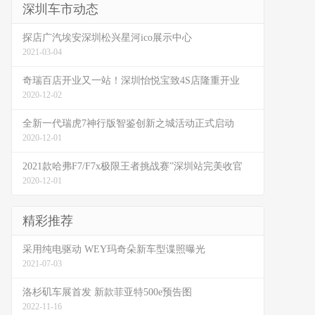
深圳车市动态
探店广汽埃安深圳松兴星河ico展示中心
2021-03-04
奇瑞百店开业又一站！深圳怡悦宝致4S店隆重开业
2020-12-02
全新一代瑞虎7神行版智鉴创新之城活动正式启动
2020-12-01
2021款哈弗F7/F7x极限王者挑战赛”深圳站完美收官
2020-12-01
精彩推荐
采用纯电驱动 WEY玛奇朵新车型谍照曝光
2021-07-03
洛杉矶车展首发 新款菲亚特500e预告图
2022-11-16