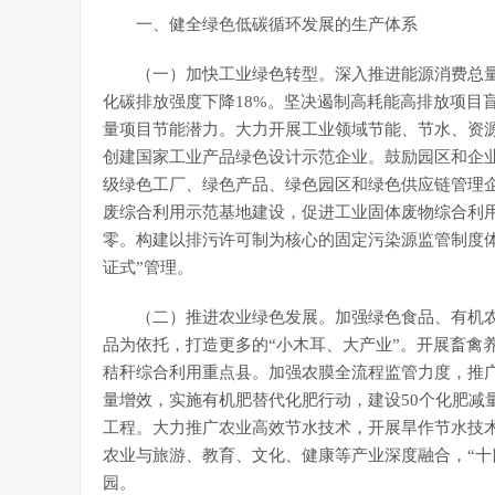
一、健全绿色低碳循环发展的生产体系
（一）加快工业绿色转型。深入推进能源消费总量和
化碳排放强度下降18%。坚决遏制高耗能高排放项目
量项目节能潜力。大力开展工业领域节能、节水、资
创建国家工业产品绿色设计示范企业。鼓励园区和企业
级绿色工厂、绿色产品、绿色园区和绿色供应链管理企
废综合利用示范基地建设，促进工业固体废物综合利用
零。构建以排污许可制为核心的固定污染源监管制度
证式”管理。
（二）推进农业绿色发展。加强绿色食品、有机
品为依托，打造更多的“小木耳、大产业”。开展畜禽
秸秆综合利用重点县。加强农膜全流程监管力度，推
量增效，实施有机肥替代化肥行动，建设50个化肥减
工程。大力推广农业高效节水技术，开展旱作节水技术试
农业与旅游、教育、文化、健康等产业深度融合，“十四
园。