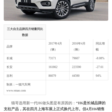
三大自主品牌四月销量同比
数据
2017年4月
2016年4月
同比增
品牌
（辆）
（辆）
幅
长城
73171
79607
-8.08%
长安
161862
223590
-27.61
吉利
86079
44590
94%
制表：一猫汽车网
www.emao.com
猫哥选用新一代H6做头图是有原因的：
“H6是长城
品牌
的
支柱产品，其在四月上海
车展
上正式换代上市。但4月H6销售