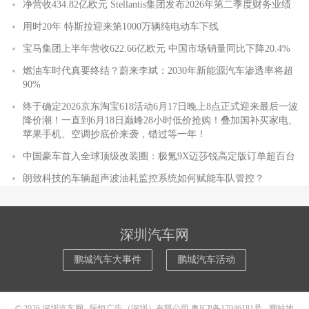
净营收434.82亿欧元 Stellantis集团发布2026年第二季度财务业绩
用时20年 特斯拉迎来第1000万辆纯电动车下线
宝马集团上半年营收622.66亿欧元 中国市场销量同比下降20.4%
燃油车时代真要终结？蔚来李斌：2030年新能源汽车渗透率将超
90%
终于确定2026京东淘宝618活动6月17日晚上8点正式迎来最后一波
降价潮！一直到6月18日巅峰28小时低价抢购！叠加国补买家电、
苹果手机、空调抄底价来袭，错过等一年！
中国豪车首入全球顶级改装圈：极氪9X迈莎锐高定版订单超百台
朗致科技的车辆超声波油耗监控系统如何赋能车队管控？
深圳汽车网
鹏城汽车大事件
鹏城汽车活动
© 2026
深圳汽车网
际恒广告（深圳）有限公司
粤ICP备17046181号
-
网站地