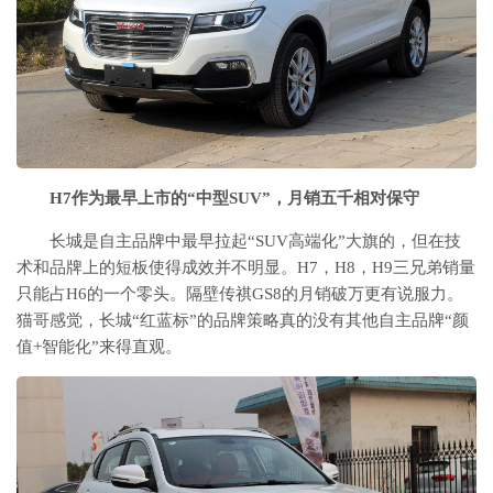
H7作为最早上市的“中型SUV”，月销五千相对保守
长城是自主品牌中最早拉起“SUV高端化”大旗的，但在技
术和品牌上的短板使得成效并不明显。H7，H8，H9三兄弟销量
只能占H6的一个零头。隔壁传祺GS8的月销破万更有说服力。
猫哥感觉，长城“红蓝标”的品牌策略真的没有其他自主品牌“颜
值+智能化”来得直观。