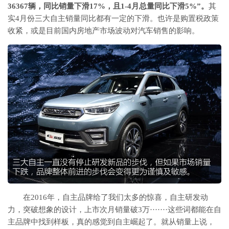
36367辆，同比
销量
下滑17%，且1-4月总量同比下滑5%”。
其
实4月份三大自主销量同比都有一定的下滑。也许是购置税政策
收紧，或是目前国内房地产市场波动对汽车销售的影响。
在2016年，自主品牌给了我们太多的惊喜，自主研发动
力，突破想象的设计，上市次月销量破3万·······这些词都能在自
主品牌中找到样板，真的感觉到自主崛起了。就从销量上说，