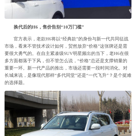
换代后的H6，售价告别“10万门槛”
官方表示，老款H6将以“经典款”的身份与新一代共同征战
市场，看来不管技术设计如何，贸然放弃“价格”这张牌还是需
要很大勇气的。在自主紧凑级SUV明星频出的当下，老H6在很
多方面都落于下风，但不管怎么说，“价格”总还是支撑销量的
重要一环。新一代产品的推出，市场还需要一段时间消化。对
长城来说，是像现代那样“多代同堂”还是“一代飞升”？是个挺难
的选择题。