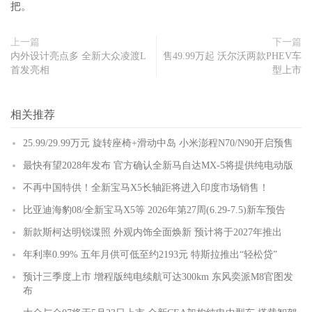
把。
上一篇
下一篇
内外设计亮点多 全新大众凌渡L
售49.99万起 沃尔沃两款PHEV车
首发亮相
型上市
相关推荐
25.99/29.99万元 旋转座椅+滑动中岛 小米澎程N70/N90开启预售
最快有望2028年发布 官方确认全新马自达MX-5将提供纯电动版
不再中国特供！全新宝马X5长轴距将进入印度市场销售！
比亚迪海豹08/全新宝马X5等 2026年第27周(6.29-7.5)新车预告
新款斯柯达明锐谍照 外观内饰全面焕新 预计将于2027年推出
年利率0.99% 五年月供可低至约2193元 特斯拉推出“轻松贷”
预计三季度上市 增程版纯电续航可达300km 东风奕派M8官图发
布