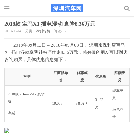
2018款 宝马X1 插电混动 直降8.36万元
2018-09-14
分类：
深圳行情
评论(0)
2018年09月13日 – 2018年09月08日， 深圳京保利店宝马
X1 插电混动享受补贴还优惠8.36万元，感兴趣的朋友可以到店
咨询购买，具体优惠信息如下：
厂商指导
优惠幅
库存情
车型
优惠价
价
度
况
现车充
2018款 xDrive25Le 豪华
足
31.32
版
39.68万
↓ 8.32 万
万
颜色齐
补贴
全