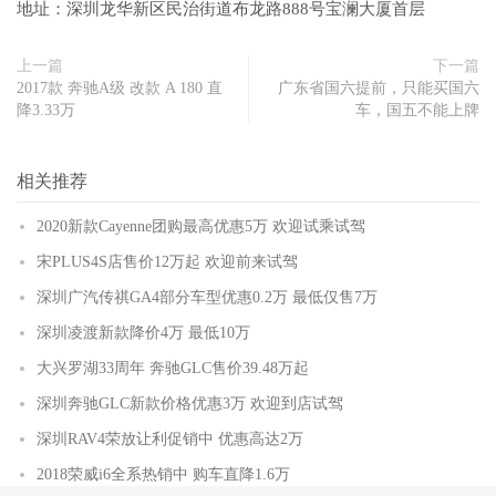
地址：深圳龙华新区民治街道布龙路888号宝澜大厦首层
上一篇
下一篇
2017款 奔驰A级 改款 A 180 直
广东省国六提前，只能买国六
降3.33万
车，国五不能上牌
相关推荐
2020新款Cayenne团购最高优惠5万 欢迎试乘试驾
宋PLUS4S店售价12万起 欢迎前来试驾
深圳广汽传祺GA4部分车型优惠0.2万 最低仅售7万
深圳凌渡新款降价4万 最低10万
大兴罗湖33周年 奔驰GLC售价39.48万起
深圳奔驰GLC新款价格优惠3万 欢迎到店试驾
深圳RAV4荣放让利促销中 优惠高达2万
2018荣威i6全系热销中 购车直降1.6万