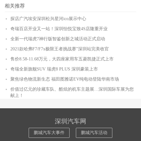
相关推荐
探店广汽埃安深圳松兴星河ico展示中心
奇瑞百店开业又一站！深圳怡悦宝致4S店隆重开业
全新一代瑞虎7神行版智鉴创新之城活动正式启动
2021款哈弗F7/F7x极限王者挑战赛”深圳站完美收官
售价8.58-11.68万元，大四座家用车五菱凯捷正式上市
奇瑞全新旗舰SUV 瑞虎8 PLUS 深圳豪装上市
聚焦绿色物流新生态 福田图雅诺EV纯电动登陆华南市场
价值过亿元的珍藏车队、酷炫的机车主题展…深圳国际车展为您
献上！
深圳汽车网
鹏城汽车大事件
鹏城汽车活动