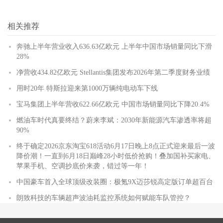
相关推荐
奔驰上半年营业收入636.63亿欧元 上半年中国市场销量同比下滑
28%
净营收434.82亿欧元 Stellantis集团发布2026年第二季度财务业绩
用时20年 特斯拉迎来第1000万辆纯电动车下线
宝马集团上半年营收622.66亿欧元 中国市场销量同比下降20.4%
燃油车时代真要终结？蔚来李斌：2030年新能源汽车渗透率将超
90%
终于确定2026京东淘宝618活动6月17日晚上8点正式迎来最后一波
降价潮！一直到6月18日巅峰28小时低价抢购！叠加国补买家电、
苹果手机、空调抄底价来袭，错过等一年！
中国豪车首入全球顶级改装圈：极氪9X迈莎锐高定版订单超百台
朗致科技的车辆超声波油耗监控系统如何赋能车队管控？