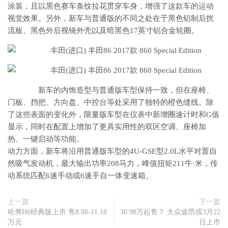
涂装，且以黑色赛车条纹拉花贯穿车身，增强了这款车的运动
视觉效果。另外，新车与普通版的不同之处在于黑色铝制后扰
流板、黑色外后视镜外壳以及暗黑色17英寸铝合金轮圈。
新车的内饰造型与普通版车型保持一致，但在座椅、
门板、挡把、方向盘、中控台等处采用了独特的橙色缝线。除
了这些表面的变化外，限量版车型在仪表中新增圈速计时和G值
显示，同时在配置上增加了更具实用性的双区空调、座椅加
热、一键启动等功能。
动力方面，新车将沿用普通版车型的4U-GSE型2.0L水平对置自
然吸气发动机，最大输出功率208马力，峰值扭矩211牛·米，传
动系统匹配6速手动或6速手自一体变速箱。
上一篇
下一篇
哈弗H6经典版上市 售8.88-11.18
30.98万起售？ 大众途昂或3月22
万元
日上市