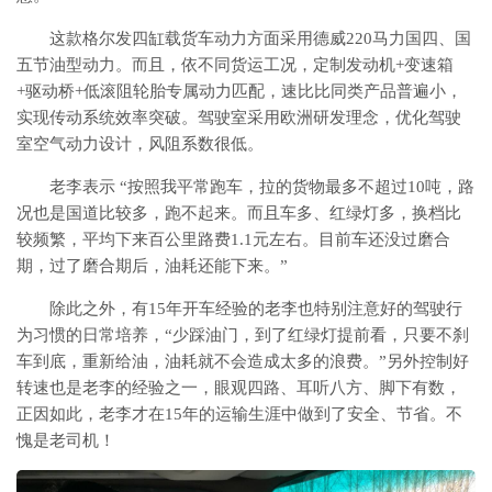
这款格尔发四缸载货车动力方面采用德威220马力国四、国
五节油型动力。而且，依不同货运工况，定制发动机+变速箱
+驱动桥+低滚阻轮胎专属动力匹配，速比比同类产品普遍小，
实现传动系统效率突破。驾驶室采用欧洲研发理念，优化驾驶
室空气动力设计，风阻系数很低。
老李表示 “按照我平常跑车，拉的货物最多不超过10吨，路
况也是国道比较多，跑不起来。而且车多、红绿灯多，换档比
较频繁，平均下来百公里路费1.1元左右。目前车还没过磨合
期，过了磨合期后，油耗还能下来。”
除此之外，有15年开车经验的老李也特别注意好的驾驶行
为习惯的日常培养，“少踩油门，到了红绿灯提前看，只要不刹
车到底，重新给油，油耗就不会造成太多的浪费。”另外控制好
转速也是老李的经验之一，眼观四路、耳听八方、脚下有数，
正因如此，老李才在15年的运输生涯中做到了安全、节省。不
愧是老司机！