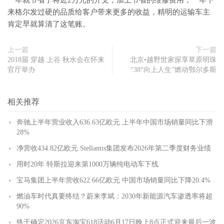
来格尔发过硬的品质给客户带来更多的收益，精明的运输车主
肯定早就算清了这笔账。
上一篇
下一篇
2018届 穿越.上谷 秋水会在怀来
北京•越野世家探享草原明珠
官厅举办
“38°向上人生”燃动鄂尔多斯
相关推荐
奔驰上半年营业收入636.63亿欧元 上半年中国市场销量同比下滑
28%
净营收434.82亿欧元 Stellantis集团发布2026年第二季度财务业绩
用时20年 特斯拉迎来第1000万辆纯电动车下线
宝马集团上半年营收622.66亿欧元 中国市场销量同比下降20.4%
燃油车时代真要终结？蔚来李斌：2030年新能源汽车渗透率将超
90%
终于确定2026京东淘宝618活动6月17日晚上8点正式迎来最后一波