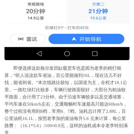
即便选择这款格尔发四缸载货车也是因为老李的精打细
算，“听人说这款车省油，百公里能做到16L，现在活儿不好
找，能省则省。”本次线路比较短，以国道为主，全程才18.1公
里。一路红绿灯比较多，车辆行驶路面较好，大部分为柏油较
平路面，合计用了23分钟。由于沿途车辆较多以及交通堵塞，
平均车速在50km/h左右，交通顺畅时车速最高只能达60km/h，
整个过程没有用到8档，常用6、7档。油耗总计用了2.88L，百
公里油耗16.1L，按照老李加的柴油每升5.6 元来计算，每公里
路费：（16.1*5.6）/100≈0.9元，这样的油耗成本令老李特别满
意。