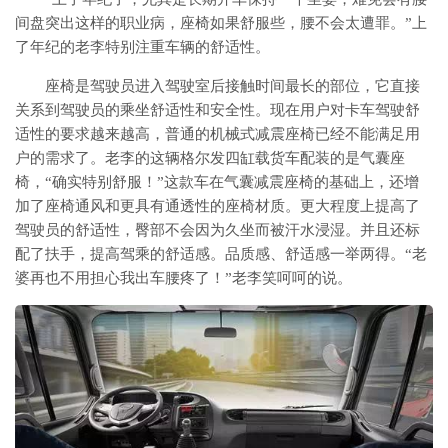
间盘突出这样的职业病，座椅如果舒服些，腰不会太遭罪。”上
了年纪的老李特别注重车辆的舒适性。
座椅是驾驶员进入驾驶室后接触时间最长的部位，它直接
关系到驾驶员的乘坐舒适性和安全性。现在用户对卡车驾驶舒
适性的要求越来越高，普通的机械式减震座椅已经不能满足用
户的需求了。老李的这辆格尔发四缸载货车配装的是气囊座
椅，“确实特别舒服！”这款车在气囊减震座椅的基础上，还增
加了座椅通风和更具有通透性的座椅材质。更大程度上提高了
驾驶员的舒适性，臀部不会因为久坐而被汗水浸湿。并且还标
配了扶手，提高驾乘的舒适感。品质感、舒适感一举两得。“老
婆再也不用担心我出车腰疼了！”老李笑呵呵的说。