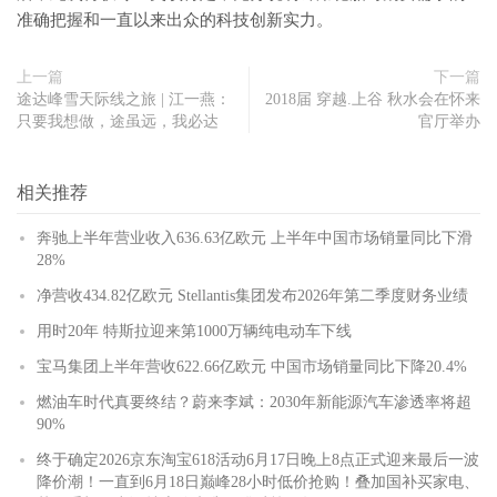
准确把握和一直以来出众的科技创新实力。
上一篇
下一篇
途达峰雪天际线之旅 | 江一燕：
2018届 穿越.上谷 秋水会在怀来
只要我想做，途虽远，我必达
官厅举办
相关推荐
奔驰上半年营业收入636.63亿欧元 上半年中国市场销量同比下滑
28%
净营收434.82亿欧元 Stellantis集团发布2026年第二季度财务业绩
用时20年 特斯拉迎来第1000万辆纯电动车下线
宝马集团上半年营收622.66亿欧元 中国市场销量同比下降20.4%
燃油车时代真要终结？蔚来李斌：2030年新能源汽车渗透率将超
90%
终于确定2026京东淘宝618活动6月17日晚上8点正式迎来最后一波
降价潮！一直到6月18日巅峰28小时低价抢购！叠加国补买家电、