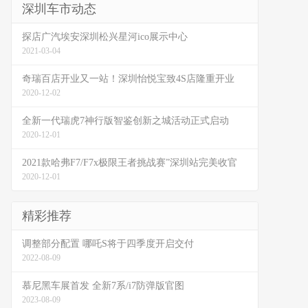
深圳车市动态
探店广汽埃安深圳松兴星河ico展示中心
2021-03-04
奇瑞百店开业又一站！深圳怡悦宝致4S店隆重开业
2020-12-02
全新一代瑞虎7神行版智鉴创新之城活动正式启动
2020-12-01
2021款哈弗F7/F7x极限王者挑战赛”深圳站完美收官
2020-12-01
精彩推荐
调整部分配置 哪吒S将于四季度开启交付
2022-08-09
慕尼黑车展首发 全新7系/i7防弹版官图
2023-08-09