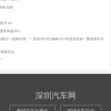
季度财务业绩
20.4%
透率将超90%
式迎来最后一波降价潮！一直到6月18日巅峰28小时低价抢购！叠加国补买
订单超百台
？
深圳汽车网