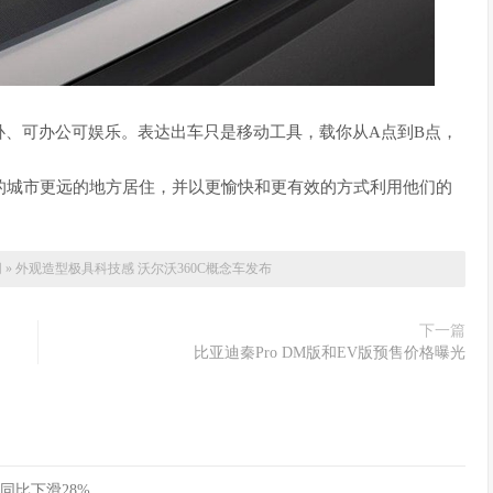
卧、可办公可娱乐。表达出车只是移动工具，载你从A点到B点，
。
挤的城市更远的地方居住，并以更愉快和更有效的方式利用他们的
网
»
外观造型极具科技感 沃尔沃360C概念车发布
下一篇
比亚迪秦Pro DM版和EV版预售价格曝光
同比下滑28%