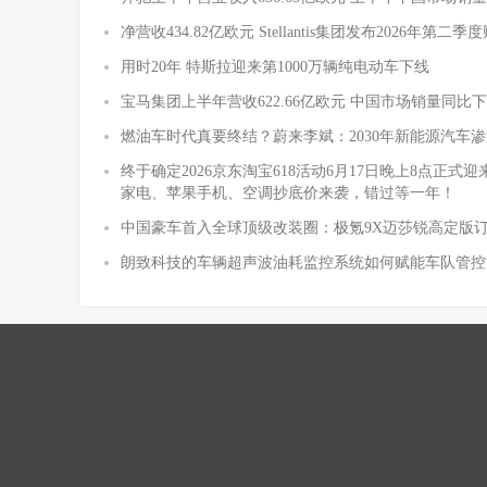
净营收434.82亿欧元 Stellantis集团发布2026年第二
用时20年 特斯拉迎来第1000万辆纯电动车下线
宝马集团上半年营收622.66亿欧元 中国市场销量同比下降
燃油车时代真要终结？蔚来李斌：2030年新能源汽车渗
终于确定2026京东淘宝618活动6月17日晚上8点正
家电、苹果手机、空调抄底价来袭，错过等一年！
中国豪车首入全球顶级改装圈：极氪9X迈莎锐高定版
朗致科技的车辆超声波油耗监控系统如何赋能车队管控