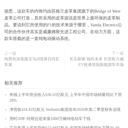
据悉，这款车的内饰均由苏格兰皮革集团旗下的Bridge of Weir
皮革公司打造，其所采用的皮革据说是世界上最环保的皮革制
品。要说到它所使用的F1的技术来源于哪里，Vanda Electrics公
司的合作伙伴其实是威廉姆斯先进工程公司。在动力方面，这
款车搭载的是一套纯电动驱动系统。
上一篇
下一篇
纯黑色涂装版宝马i8现身日内瓦
长乐新驱 领尚未来 长安欧力威
车展
EV抢滩登陆新能源车市场
相关推荐
奔驰上半年营业收入636.63亿欧元 上半年中国市场销量同比下滑
28%
净营收434.82亿欧元 Stellantis集团发布2026年第二季度财务业绩
用时20年 特斯拉迎来第1000万辆纯电动车下线
宝马集团上半年营收622.66亿欧元 中国市场销量同比下降20.4%