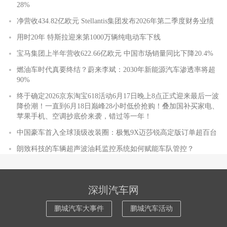
28%
净营收434.82亿欧元 Stellantis集团发布2026年第二季度财务业绩
用时20年 特斯拉迎来第1000万辆纯电动车下线
宝马集团上半年营收622.66亿欧元 中国市场销量同比下降20.4%
燃油车时代真要终结？蔚来李斌：2030年新能源汽车渗透率将超
90%
终于确定2026京东淘宝618活动6月17日晚上8点正式迎来最后一波
降价潮！一直到6月18日巅峰28小时低价抢购！叠加国补买家电、
苹果手机、空调抄底价来袭，错过等一年！
中国豪车首入全球顶级改装圈：极氪9X迈莎锐高定版订单超百台
朗致科技的车辆超声波油耗监控系统如何赋能车队管控？
深圳汽车网
鹏城汽车大事件
鹏城汽车活动