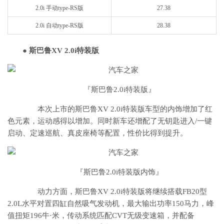
2.0i 手动type-RS版
27.38
2.0i 自动type-RS版
28.38
● 斯巴鲁XV 2.0i特装版
『斯巴鲁2.0i特装版』
本次上市的斯巴鲁XV 2.0i特装版车型的内饰增加了红
色元素，运动感得以增加。同时新车还增配了无钥匙进入/一键
启动、定速巡航、真皮座椅等配置，性价比得到提升。
『斯巴鲁2.0i特装版内饰』
动力方面，斯巴鲁XV 2.0i特装版将继续搭载FB20型
2.0L水平对置四缸自然吸气发动机，最大输出功率150马力，峰
值扭矩196牛·米，传动系统匹配CVT无级变速箱，并配备