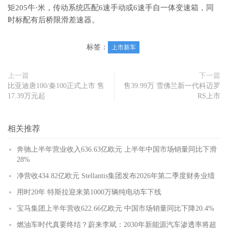
矩205牛·米，传动系统匹配6速手动或6速手自一体变速箱，同
时标配有后桥限滑差速器。
标签：
上市新车
上一篇
下一篇
比亚迪唐100/秦100正式上市 售
售39.99万 雪佛兰新一代科迈罗
17.39万元起
RS上市
相关推荐
奔驰上半年营业收入636.63亿欧元 上半年中国市场销量同比下滑
28%
净营收434.82亿欧元 Stellantis集团发布2026年第二季度财务业绩
用时20年 特斯拉迎来第1000万辆纯电动车下线
宝马集团上半年营收622.66亿欧元 中国市场销量同比下降20.4%
燃油车时代真要终结？蔚来李斌：2030年新能源汽车渗透率将超