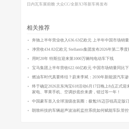
日内瓦车展前瞻 大众CC/全新X3等新车将发布
相关推荐
奔驰上半年营业收入636.63亿欧元 上半年中国市场销量
净营收434.82亿欧元 Stellantis集团发布2026年第二
用时20年 特斯拉迎来第1000万辆纯电动车下线
宝马集团上半年营收622.66亿欧元 中国市场销量同比下降
燃油车时代真要终结？蔚来李斌：2030年新能源汽车渗
终于确定2026京东淘宝618活动6月17日晚上8点正
家电、苹果手机、空调抄底价来袭，错过等一年！
中国豪车首入全球顶级改装圈：极氪9X迈莎锐高定版
朗致科技的车辆超声波油耗监控系统如何赋能车队管控