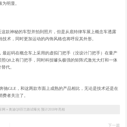
极为明显。
近这款神秘的车型并拍到照片，但是从底特律车展上概念车透露
舱技术，同时更加运动的内饰风格也将呼应其外形。
，最起码在概念车上采用的虚拟门把手（没设计门把手）在量产
照Q8上有门把手，同时科技噱头极强的矩阵式激光大灯和一体
计替代。
和奔驰GLE，和这两款市面上成熟的产品相比，无论是技术还是在
消费者关注了。
车网
»
奥迪Q8芬兰路试曝光 预计2018年亮相
下一篇