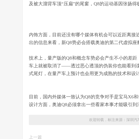
及被大溜背车顶“压扁”的尾窗，Q8的运动基因张扬得
内饰方面，目前还没有哪个媒体有机会可以近距离接
出的信息来看，新Q8势必会搭载奥迪的第二代虚拟座
技术上，量产版的Q8和概念车势必会产生不小的差距
车上就被取消了——透过恶心透顶的伪装你也能看到谍
式尾灯，在量产车上预计也会用更为成熟的技术和设
目前，国内外媒体一致认为Q8的竞争对手是宝马X6
设计方面，奥迪Q8必须拿出一些看家本事才能吸引到
欢迎转载，标注来源：
深圳汽
上一篇