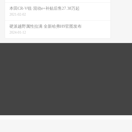
本田CR-V锐·混动e+补贴后售27.38万起
2021-02-02
硬派越野属性拉满 全新哈弗H9官图发布
2024-01-12