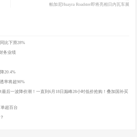
帕加尼Huayra Roadster即将亮相日内瓦车展
同比下滑28%
季度财务业绩
20.4%
透率将超90%
式迎来最后一波降价潮！一直到6月18日巅峰28小时低价抢购！叠加国补买
订单超百台
？