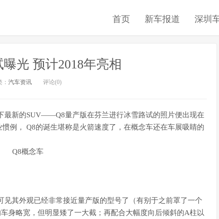
首页
新车报道
深圳
曝光 预计2018年亮相
类：
汽车资讯
评论(0)
下最新的SUV——Q8量产版在芬兰进行冰雪路试的照片便出现在
惯例， Q8的诞生堪称是火箭速度了，在概念车还在车展吸睛的
可见其外观已经非常接近量产版的型号了（有别于之前罩了一个
8的车身略宽，但明显矮了一大截；再配合大幅度向后倾斜的A柱以