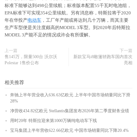
标准下能够达到498公里续航；标准版本配置55千瓦时电池组，
EPA标准下可实现354公里续航。另有消息称，特斯拉将于2020
年在华投产
电动车
，工厂年产能或将达到几十万辆，而其主要
生产车型便是关注度颇高的MODEL 3车型。到2020年后特斯拉
MODEL 3产能不足的情况或许会有所缓解。
上一篇
下一篇
售145万，限量500台 沃尔沃
新款宝马i8敞篷轿跑车国内首次
Polestar 1售价公布
亮相
相关推荐
奔驰上半年营业收入636.63亿欧元 上半年中国市场销量同比下滑
28%
净营收434.82亿欧元 Stellantis集团发布2026年第二季度财务业绩
用时20年 特斯拉迎来第1000万辆纯电动车下线
宝马集团上半年营收622.66亿欧元 中国市场销量同比下降20.4%