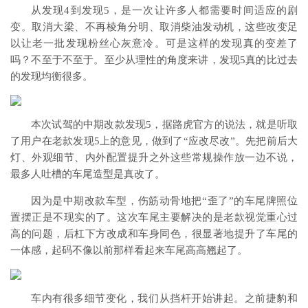
从发现4到发现5，是一次让许多人都需要时间适应的剧
变。取消大梁、不再棱角分明、取消柴油发动机，这些改变足
以让老一批发现粉丝心灰意冷。可是这样的发现真的变差了
吗？不至于不至于。至少从理性的角度来讲，发现5真的比过去
的发现均衡很多。
本次试驾的中期改款发现5，据路虎官方的说法，就是听取
了用户在老款发现5上的意见，做到了“应改尽改”。先把前后大
灯、外观细节、内外配置提升之外这些常规操作放一边不说，
最多人吐槽的车尾造型是真改了。
因为是中期改款车型，伤筋动骨地把“歪了”的车尾牌照位
置摆正是不现实的了。这次车尾主要解决的是老款视觉重心过
高的问题，后杠下方改成和车身同色，很显著地提升了车尾的
一体感，起码不像以前那样看起来车尾高高翘起了。
车内有很多细节变化，我们从挡杆开始讲起。之前捷豹和