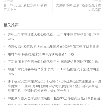
上一篇
下一篇
售5.29万元起 新款东南A5翼舞
大屏换小屏 全新C级低配版车型
正式上市
内饰官图
相关推荐
奔驰上半年营业收入636.63亿欧元 上半年中国市场销量同比下滑
28%
净营收434.82亿欧元 Stellantis集团发布2026年第二季度财务业绩
用时20年 特斯拉迎来第1000万辆纯电动车下线
宝马集团上半年营收622.66亿欧元 中国市场销量同比下降20.4%
燃油车时代真要终结？蔚来李斌：2030年新能源汽车渗透率将超
90%
终于确定2026京东淘宝618活动6月17日晚上8点正式迎来最后一波
降价潮！一直到6月18日巅峰28小时低价抢购！叠加国补买家电、
苹果手机、空调抄底价来袭，错过等一年！
中国豪车首入全球顶级改装圈：极氪9X迈莎锐高定版订单超百台