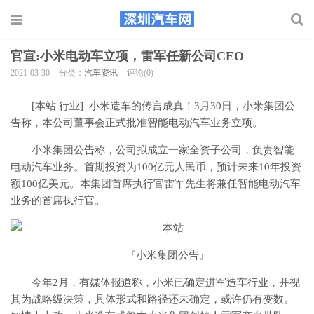
官宣:小米电动车立项，雷军任新公司CEO
2021-03-30
分类：
汽车资讯
评论(0)
[本站 行业] 小米造车的传言成真！3月30日，小米集团公
告称，本公司董事会正式批准智能电动汽车业务立项。
小米集团公告称，公司拟成立一家全资子公司，负责智能
电动汽车业务。首期投资为100亿元人民币，预计未来10年投资
额100亿美元。本集团首席执行官雷军先生将兼任智能电动汽车
业务的首席执行官。
『小米集团公告』
今年2月，有媒体报道称，小米已确定进军造车行业，并视
其为战略级决策，具体形式和路径还未确定，或许仍有变数。