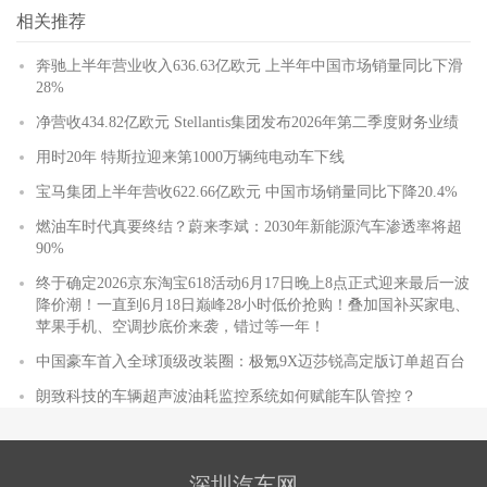
相关推荐
奔驰上半年营业收入636.63亿欧元 上半年中国市场销量同比下滑
28%
净营收434.82亿欧元 Stellantis集团发布2026年第二季度财务业绩
用时20年 特斯拉迎来第1000万辆纯电动车下线
宝马集团上半年营收622.66亿欧元 中国市场销量同比下降20.4%
燃油车时代真要终结？蔚来李斌：2030年新能源汽车渗透率将超
90%
终于确定2026京东淘宝618活动6月17日晚上8点正式迎来最后一波
降价潮！一直到6月18日巅峰28小时低价抢购！叠加国补买家电、
苹果手机、空调抄底价来袭，错过等一年！
中国豪车首入全球顶级改装圈：极氪9X迈莎锐高定版订单超百台
朗致科技的车辆超声波油耗监控系统如何赋能车队管控？
深圳汽车网