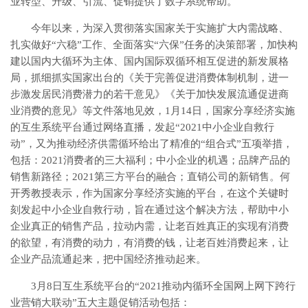
业转型、升级、引流、促销提供了数字系统帮助。
今年以来，为深入贯彻落实国家关于实施扩大内需战略、
扎实做好“六稳”工作、全面落实“六保”任务的决策部署，加快构
建以国内大循环为主体、国内国际双循环相互促进的新发展格
局，抓细抓实国家出台的《关于完善促进消费体制机制，进一
步激发居民消费潜力的若干意见》《关于加快发展流通促进商
业消费的意见》等文件落地见效，1月14日，国家分享经济实施
的互生系统平台通过网络直播，发起“2021中小企业自救行
动”，又为推动经济供需循环给出了精准的“组合式”五项举措，
包括：2021消费者的三大福利；中小企业的机遇；品牌产品的
销售新路径；2021第三方平台的融合；直销公司的新销售。何
开秀教授表示，作为国家分享经济实施的平台，在这个关键时
刻发起中小企业自救行动，旨在通过这个解决方法，帮助中小
企业真正的销售产品，拉动内需，让老百姓真正的实现有消费
的欲望，有消费的动力，有消费的钱，让老百姓消费起来，让
企业产品流通起来，把中国经济推动起来。
3月8日互生系统平台的“2021推动内循环全国网上网下跨行
业营销大联动”五大主题促销活动包括：