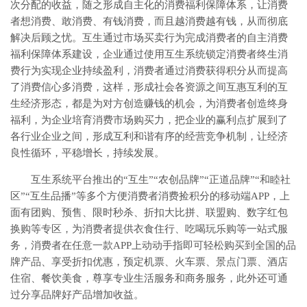
次分配的收益，随之形成自主化的消费福利保障体系，让消费
者想消费、敢消费、有钱消费，而且越消费越有钱，从而彻底
解决后顾之忧。互生通过市场买卖行为完成消费者的自主消费
福利保障体系建设，企业通过使用互生系统锁定消费者终生消
费行为实现企业持续盈利，消费者通过消费获得积分从而提高
了消费信心多消费，这样，形成社会各资源之间互惠互利的互
生经济形态，都是为对方创造赚钱的机会，为消费者创造终身
福利，为企业培育消费市场购买力，把企业的赢利点扩展到了
各行业企业之间，形成互利和谐有序的经营竞争机制，让经济
良性循环，平稳增长，持续发展。
互生系统平台推出的“互生”“农创品牌”“正道品牌”“和睦社
区”“互生品播”等多个方便消费者消费捡积分的移动端APP，上
面有团购、预售、限时秒杀、折扣大比拼、联盟购、数字红包
换购等专区，为消费者提供衣食住行、吃喝玩乐购等一站式服
务，消费者在任意一款APP上动动手指即可轻松购买到全国的品
牌产品、享受折扣优惠，预定机票、火车票、景点门票、酒店
住宿、餐饮美食，尊享专业生活服务和商务服务，此外还可通
过分享品牌好产品增加收益。