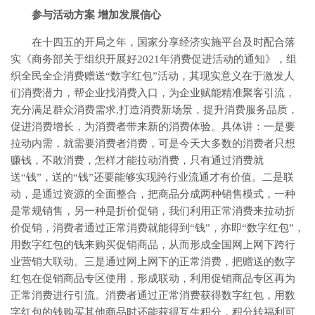
参与活动方案 增加发展信心
在十四五的开局之年，国家分享经济实施平台及时配合落
实《商务部关于组织开展好2021年消费促进活动的通知》，组
织全民全企消费赠送“数字红包”活动，其现实意义在于激发人
们消费潜力，帮企业找消费入口，为企业赋能精准聚客引流，
充分满足群众消费需求,打造消费新场景，提升消费服务品质，
促进消费增长，为消费者带来新的消费体验。具体讲：一是要
拉动内需，就需要消费者消费，可是今天大多数的消费者只想
赚钱，不敢消费，怎样才能拉动消费，只有通过消费就
送“钱”，送的“钱”还要能够实现跨行业流通才有价值。二是联
动，是通过资源的全面整合，把商品分成两种销售模式，一种
是常规销售，另一种是折价促销，我们利用正常消费来拉动折
价促销，消费者通过正常消费就能得到“钱”，亦即“数字红包”，
用数字红包的钱来购买促销商品，从而形成全国网上网下跨行
业营销大联动。三是通过网上网下的正常消费，把赠送的数字
红包在促销商品专区使用，形成联动，利用促销商品专区再为
正常消费进行引流。消费者通过正常消费获得数字红包，用数
字红包的钱购买其他商品时还能获得互生积分，积分转福利可