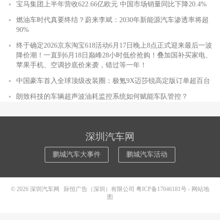
宝马集团上半年营收622.66亿欧元 中国市场销量同比下降20.4%
燃油车时代真要终结？蔚来李斌：2030年新能源汽车渗透率将超
90%
终于确定2026京东淘宝618活动6月17日晚上8点正式迎来最后一波
降价潮！一直到6月18日巅峰28小时低价抢购！叠加国补买家电、
苹果手机、空调抄底价来袭，错过等一年！
中国豪车首入全球顶级改装圈：极氪9X迈莎锐高定版订单超百台
朗致科技的车辆超声波油耗监控系统如何赋能车队管控？
深圳汽车网
鹏城汽车大事件
鹏城汽车活动
© 2026
深圳汽车网
际恒广告（深圳）有限公司
粤ICP备17046181号
-
网站地
图