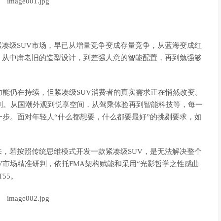
紧凑级SUV市场，早已从增量竞争变成存量竞争，从蓝海变成红
”。从中庸老旧的造型设计，到差强人意的智能配置，再到勉强够
功能仍在持续，但紧凑级SUV消费者的真实需求正在悄然改变。
苛刻。从国潮外观到悦享空间，从驾乘体验再到智能科技等，每一
步。面对年轻人“什么都想要，什么都要最好”的挑剔要求，如
来，若按照传统思维模式开发一款紧凑级SUV，是无法解决整个
V市场精准研判，依托FMA架构赋能和采用“光影哲学之性感曲
55。