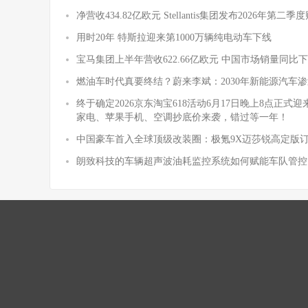
净营收434.82亿欧元 Stellantis集团发布2026年第二
用时20年 特斯拉迎来第1000万辆纯电动车下线
宝马集团上半年营收622.66亿欧元 中国市场销量同比下降
燃油车时代真要终结？蔚来李斌：2030年新能源汽车渗
终于确定2026京东淘宝618活动6月17日晚上8点正
家电、苹果手机、空调抄底价来袭，错过等一年！
中国豪车首入全球顶级改装圈：极氪9X迈莎锐高定版
朗致科技的车辆超声波油耗监控系统如何赋能车队管控