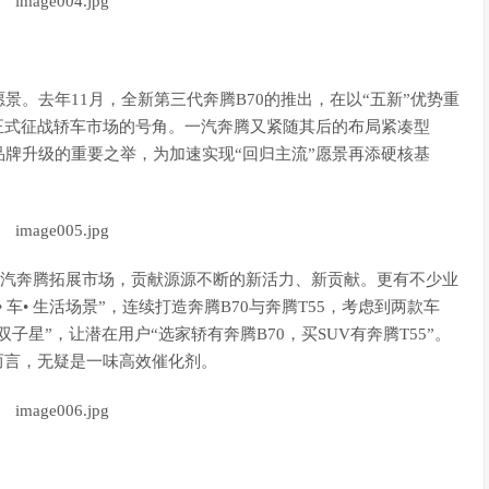
。去年11月，全新第三代奔腾B70的推出，在以“五新”优势重
正式征战轿车市场的号角。一汽奔腾又紧随其后的布局紧凑型
品牌升级的重要之举，为加速实现“回归主流”愿景再添硬核基
一汽奔腾拓展市场，贡献源源不断的新活力、新贡献。更有不少业
车• 生活场景”，连续打造奔腾B70与奔腾T55，考虑到两款车
子星”，让潜在用户“选家轿有奔腾B70，买SUV有奔腾T55”。
而言，无疑是一味高效催化剂。