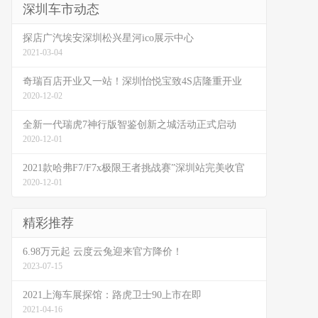
深圳车市动态
探店广汽埃安深圳松兴星河ico展示中心
2021-03-04
奇瑞百店开业又一站！深圳怡悦宝致4S店隆重开业
2020-12-02
全新一代瑞虎7神行版智鉴创新之城活动正式启动
2020-12-01
2021款哈弗F7/F7x极限王者挑战赛”深圳站完美收官
2020-12-01
精彩推荐
6.98万元起 云度云兔迎来官方降价！
2023-07-15
2021上海车展探馆：路虎卫士90上市在即
2021-04-16