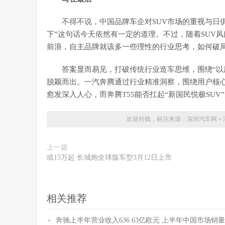
不得不说，中国品牌车企对SUV市场的重视与日
下”这句话今天依然有一定的道理。不过，随着SUV
前浪，自主品牌就该多一些理性的行业思考，如何破
答案显而易见，打破传统行业造车思维，围绕“以
脱颖而出。一汽奔腾通过行业精准洞察，围绕用户核心
愈发深入人心，而奔腾T55能否扛起“新国民悦极SUV
欢迎转载，标注来源：
深圳汽车网
»
上一篇
或15万起 长城炮全球版车型3月12日上市
相关推荐
奔驰上半年营业收入636.63亿欧元 上半年中国市场销量