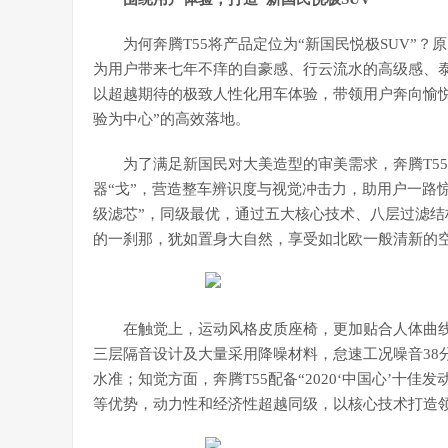
为何奔腾T55将产品定位为“新国民悦极SUV”
为用户带来七年不痒的自豪感、行云流水的高级感、
以超越期待的极致人性化用车体验，带领用户奔向愉悦
验为中心”的高效落地。
为了满足新国民对大美造型的审美需求，奔腾T5
器“戈”，营造整车辨识度与视觉冲击力，助用户一路惊
级滤芯”，同级最优，通过五大核心技术、八层过滤结
的一刹那，犹如置身大自然，享受如北欧一般清新的
在触觉上，运动风格皮质座椅，更加贴合人体曲
三层隔音设计及大量采用降噪材料，怠速工况噪音38分
水准；知觉方面，奔腾T55配备“2020‘中国心’十佳
等优势，动力性和经济性超越同级，以核心技术打造