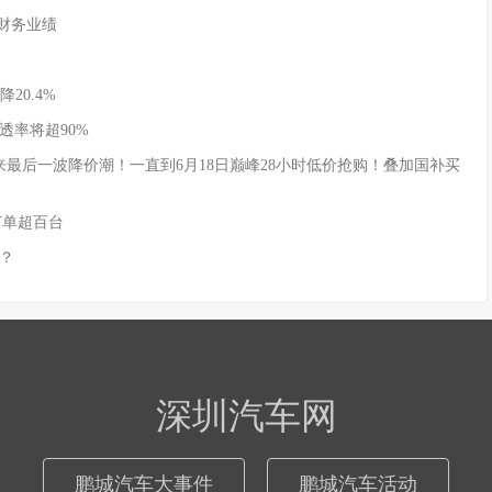
季度财务业绩
20.4%
透率将超90%
式迎来最后一波降价潮！一直到6月18日巅峰28小时低价抢购！叠加国补买
订单超百台
？
深圳汽车网
鹏城汽车大事件
鹏城汽车活动