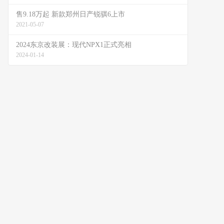
售9.18万起 新款郑州日产锐骐6上市
2021-05-07
2024东京改装展：现代NPX1正式亮相
2024-01-14