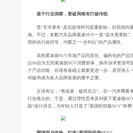
基于行业洞察，要破局唯有打破传统
受“车市寒冬”及后疫情时代双重影响，目前国内
海。不过，多数汽车品牌紧凑SUV一直“温水煮青蛙
用的动力操控等，均匮乏“一步到位”的产品属性。
虽然紧凑级SUV市场产品同质化、偏科化的产品
以90后为主的紧凑级SUV消费群体，购车诉求更加
个产品功能，在现有基础上都要更进一步，甚至快人一
何破局成为各大品牌发展的重中之重。
古语有云，“善战者，破而后立”。在一汽奔腾看
行业痛点的。于是，通过理性思考及对眼下紧凑级SU
面”设计语言，为年轻人打造了“新国民悦极SUV”奔腾T
围绕用户体验，打造“新国民悦极SUV”