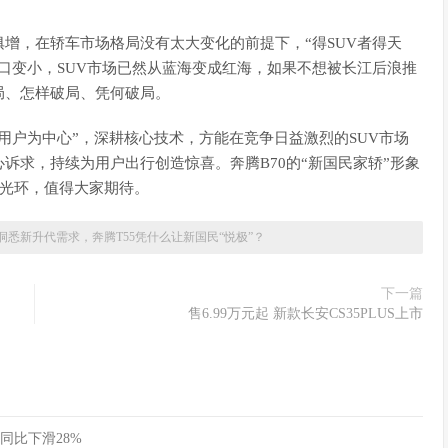
俱增，在轿车市场格局没有太大变化的前提下，“得SUV者得天
风口变小，SUV市场已然从蓝海变成红海，如果不想被长江后浪推
局、怎样破局、凭何破局。
用户为中心”，深耕核心技术，方能在竞争日益激烈的SUV市场
诉求，持续为用户出行创造惊喜。奔腾B70的“新国民家轿”形象
”光环，值得大家期待。
洞悉新升代需求，奔腾T55凭什么让新国民“悦极”？
下一篇
售6.99万元起 新款长安CS35PLUS上市
同比下滑28%