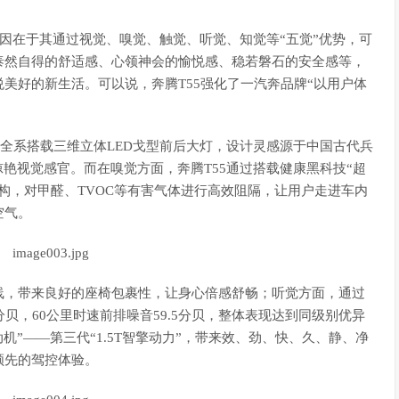
？原因在于其通过视觉、嗅觉、触觉、听觉、知觉等“五觉”优势，可
泰然自得的舒适感、心领神会的愉悦感、稳若磐石的安全感等，
美好的新生活。可以说，奔腾T55强化了一汽奔品牌“以用户体
5全系搭载三维立体LED戈型前后大灯，设计灵感源于中国古代兵
艳视觉感官。而在嗅觉方面，奔腾T55通过搭载健康黑科技“超
构，对甲醛、TVOC等有害气体进行高效阻隔，让用户走进车内
空气。
线，带来良好的座椅包裹性，让身心倍感舒畅；听觉方面，通过
贝，60公里时速前排噪音59.5分贝，整体表现达到同级别优异
发动机”——第三代“1.5T智擎动力”，带来效、劲、快、久、静、净
领先的驾控体验。