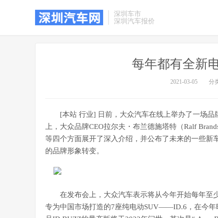
深圳车市
深圳汽车报价
每年都有全新电
2021-03-05
分
[本站 行业] 日前，大众汽车在线上举办了一场品
上，大众品牌CEO拉尔夫・布兰德施塔特（Ralf Bra
等四个方面展开了深入介绍，并公布了未来的一些新车
的品牌形象转变。
在发布会上，大众汽车表示将从今年开始每年至
专为中国市场打造的7座纯电动SUV――ID.6，在今年晚