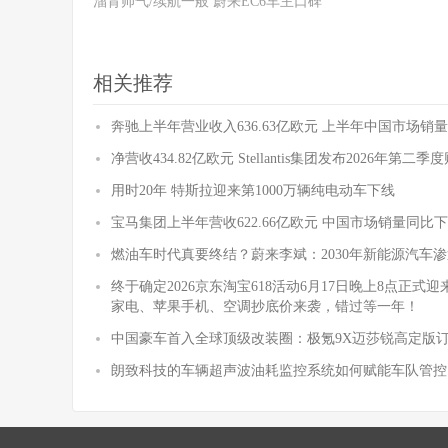
溜背帅气/续航一般 蔚来EC6车主口碑
相关推荐
奔驰上半年营业收入636.63亿欧元 上半年中国市场销量
净营收434.82亿欧元 Stellantis集团发布2026年第二
用时20年 特斯拉迎来第1000万辆纯电动车下线
宝马集团上半年营收622.66亿欧元 中国市场销量同比下降
燃油车时代真要终结？蔚来李斌：2030年新能源汽车渗
终于确定2026京东淘宝618活动6月17日晚上8点正
家电、苹果手机、空调抄底价来袭，错过等一年！
中国豪车首入全球顶级改装圈：极氪9X迈莎锐高定版
朗致科技的车辆超声波油耗监控系统如何赋能车队管控