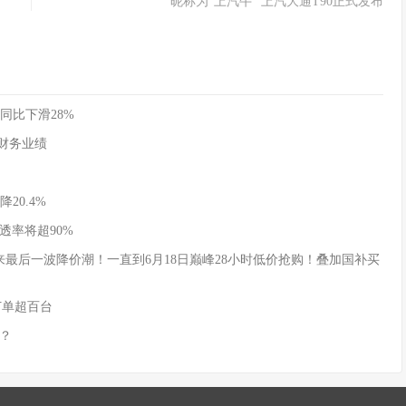
昵称为“上汽牛” 上汽大通T90正式发布
同比下滑28%
季度财务业绩
20.4%
透率将超90%
式迎来最后一波降价潮！一直到6月18日巅峰28小时低价抢购！叠加国补买
订单超百台
？