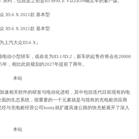
 B”系列，也就是之前是ID.SPACE VIZZION概念车的量产版。
为上汽大众ID.6 X』
小型轿车，或命名为ID.1/ID.2，新车的起售价将会在20000
5年，相比此前规划的2027年提前了两年。
元加速相关软件的研发与电动化进程，其中包括迭代目前现有的电
全面的生态系统，很重要的一个元素就是与现有的充电桩供应商
与充电桩经营公司Ionity就扩建高速公路的快充桩展开了深入