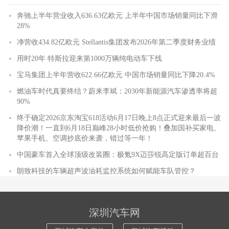
奔驰上半年营业收入636.63亿欧元 上半年中国市场销量同比下滑
28%
净营收434.82亿欧元 Stellantis集团发布2026年第二季度财务业绩
用时20年 特斯拉迎来第1000万辆纯电动车下线
宝马集团上半年营收622.66亿欧元 中国市场销量同比下降20.4%
燃油车时代真要终结？蔚来李斌：2030年新能源汽车渗透率将超
90%
终于确定2026京东淘宝618活动6月17日晚上8点正式迎来最后一波
降价潮！一直到6月18日巅峰28小时低价抢购！叠加国补买家电、
苹果手机、空调抄底价来袭，错过等一年！
中国豪车首入全球顶级改装圈：极氪9X迈莎锐高定版订单超百台
朗致科技的车辆超声波油耗监控系统如何赋能车队管控？
深圳汽车网