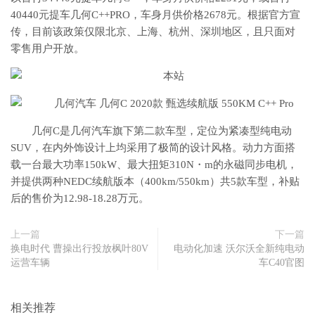
40440元提车几何C++PRO，车身月供价格2678元。根据官方宣
传，目前该政策仅限北京、上海、杭州、深圳地区，且只面对
零售用户开放。
几何C是几何汽车旗下第二款车型，定位为紧凑型纯电动
SUV，在内外饰设计上均采用了极简的设计风格。动力方面搭
载一台最大功率150kW、最大扭矩310N・m的永磁同步电机，
并提供两种NEDC续航版本（400km/550km）共5款车型，补贴
后的售价为12.98-18.28万元。
上一篇
下一篇
换电时代 曹操出行投放枫叶80V
电动化加速 沃尔沃全新纯电动
运营车辆
车C40官图
相关推荐