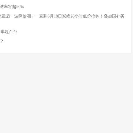
透率将超90%
式迎来最后一波降价潮！一直到6月18日巅峰28小时低价抢购！叠加国补买
订单超百台
？