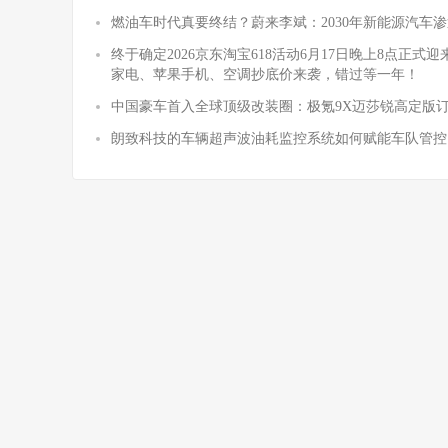
燃油车时代真要终结？蔚来李斌：2030年新能源汽车渗
终于确定2026京东淘宝618活动6月17日晚上8点正
家电、苹果手机、空调抄底价来袭，错过等一年！
中国豪车首入全球顶级改装圈：极氪9X迈莎锐高定版
朗致科技的车辆超声波油耗监控系统如何赋能车队管控