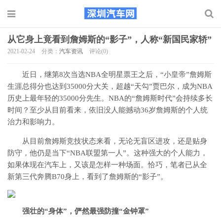
从它身上竟看到詹姆斯的“影子”，人称“新国民家轿”
2021-02-24
分类：
汽车资讯
评论(0)
近日，继第8次当选NBA全明星票王之后，“小皇帝”詹姆斯
生涯总得分也达到35000分大关，超越“天勾”贾巴尔，成为NBA
历史上最年轻的35000分先生。NBA的“詹姆斯时代”会持续多长
时间？至少从目前看来，依旧没人能撼动36岁詹姆斯的个人统
治力和影响力。
从目前詹姆斯竞技状态来看，无论无盲区进攻，还是贴身
防守，他仍是当下“NBA联盟第一人”。这种强大的个人能力，
如果体现在汽车上，又该是怎样一种场面。恰巧，笔者已从全
新第三代奔腾B70身上，看到了詹姆斯的“影子”。
强壮的“身体”，俨然最强防撞“金钟罩”