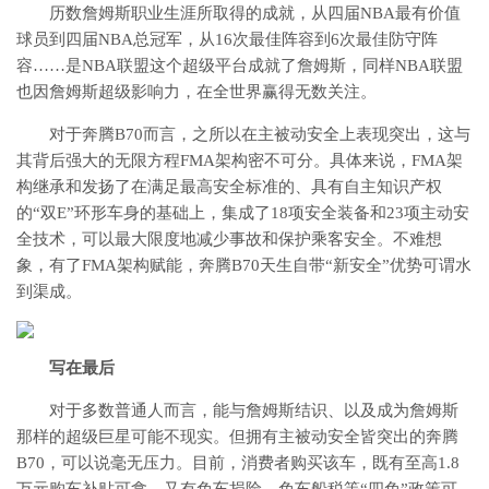
历数詹姆斯职业生涯所取得的成就，从四届NBA最有价值
球员到四届NBA总冠军，从16次最佳阵容到6次最佳防守阵
容……是NBA联盟这个超级平台成就了詹姆斯，同样NBA联盟
也因詹姆斯超级影响力，在全世界赢得无数关注。
对于奔腾B70而言，之所以在主被动安全上表现突出，这与
其背后强大的无限方程FMA架构密不可分。具体来说，FMA架
构继承和发扬了在满足最高安全标准的、具有自主知识产权
的“双E”环形车身的基础上，集成了18项安全装备和23项主动安
全技术，可以最大限度地减少事故和保护乘客安全。不难想
象，有了FMA架构赋能，奔腾B70天生自带“新安全”优势可谓水
到渠成。
写在最后
对于多数普通人而言，能与詹姆斯结识、以及成为詹姆斯
那样的超级巨星可能不现实。但拥有主被动安全皆突出的奔腾
B70，可以说毫无压力。目前，消费者购买该车，既有至高1.8