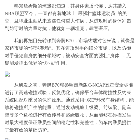
熟知詹姆斯的球迷都知道，其身体素质恐怖，从其踏入
NBA联盟至今，一直都有着地球上“最强壮篮球运动员”的美
誉。且职业生涯从未遭遇任何重大伤病，从进攻时的身体冲击
到防守时的力量对抗，他犹如一辆坦克，肆意碾压。
我们再把目光转移到奔腾B70，市场终端对它来说，就像是
家轿市场的“篮球赛场”。其在进攻对手的细分市场，以及防御
对手侵犯自身的细分领域时，被动安全方面的强壮“身体”，无
疑能发挥出优异的“对抗”作用。
从研发之初，奔腾B70就参照最新版C-NCAP五星安全标准
进行了高速碰撞试验，反复优化，确保平台车体耐撞性及约束
系统匹配对乘员的保护效果。通过采用“双E”环形车身结构，能
够将碰撞所产生的能量，通过发动机舱上纵梁、前纵梁、副车
架等多个途径进行有效传导和逐级吸收，从而能够在碰撞发生
时最大程度保证乘员空间的稳定性和完整性，为车内乘员提供
了最有效的基础防护。