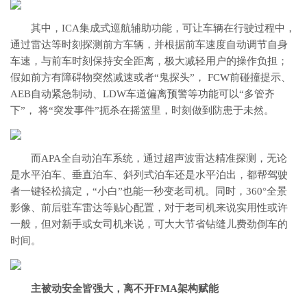
其中，ICA集成式巡航辅助功能，可让车辆在行驶过程中，
通过雷达等时刻探测前方车辆，并根据前车速度自动调节自身
车速，与前车时刻保持安全距离，极大减轻用户的操作负担；
假如前方有障碍物突然减速或者“鬼探头”， FCW前碰撞提示、
AEB自动紧急制动、LDW车道偏离预警等功能可以“多管齐
下”， 将“突发事件”扼杀在摇篮里，时刻做到防患于未然。
而APA全自动泊车系统，通过超声波雷达精准探测，无论
是水平泊车、垂直泊车、斜列式泊车还是水平泊出，都帮驾驶
者一键轻松搞定，“小白”也能一秒变老司机。同时，360°全景
影像、前后驻车雷达等贴心配置，对于老司机来说实用性或许
一般，但对新手或女司机来说，可大大节省钻缝儿费劲倒车的
时间。
主被动安全皆强大，离不开FMA架构赋能