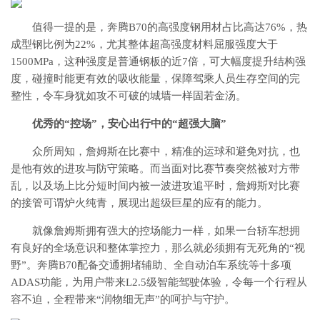
值得一提的是，奔腾B70的高强度钢用材占比高达76%，热
成型钢比例为22%，尤其整体超高强度材料屈服强度大于
1500MPa，这种强度是普通钢板的近7倍，可大幅度提升结构强
度，碰撞时能更有效的吸收能量，保障驾乘人员生存空间的完
整性，令车身犹如攻不可破的城墙一样固若金汤。
优秀的“控场”，安心出行中的“超强大脑”
众所周知，詹姆斯在比赛中，精准的运球和避免对抗，也
是他有效的进攻与防守策略。而当面对比赛节奏突然被对方带
乱，以及场上比分短时间内被一波进攻追平时，詹姆斯对比赛
的接管可谓炉火纯青，展现出超级巨星的应有的能力。
就像詹姆斯拥有强大的控场能力一样，如果一台轿车想拥
有良好的全场意识和整体掌控力，那么就必须拥有无死角的“视
野”。奔腾B70配备交通拥堵辅助、全自动泊车系统等十多项
ADAS功能，为用户带来L2.5级智能驾驶体验，令每一个行程从
容不迫，全程带来“润物细无声”的呵护与守护。