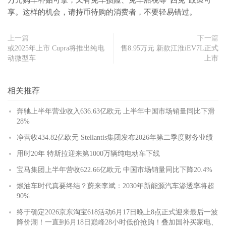
万元购车补贴可拿，又有免车损险、免车船税等“四免”政策可
享。这样的机会，请持币待购的消费者，不要轻易错过。
上一篇
下一篇
或2025年上市 Cupra将推出纯电
售8.95万元 新款江淮iEV7L正式
动微型车
上市
相关推荐
奔驰上半年营业收入636.63亿欧元 上半年中国市场销量同比下滑
28%
净营收434.82亿欧元 Stellantis集团发布2026年第二季度财务业绩
用时20年 特斯拉迎来第1000万辆纯电动车下线
宝马集团上半年营收622.66亿欧元 中国市场销量同比下降20.4%
燃油车时代真要终结？蔚来李斌：2030年新能源汽车渗透率将超
90%
终于确定2026京东淘宝618活动6月17日晚上8点正式迎来最后一波
降价潮！一直到6月18日巅峰28小时低价抢购！叠加国补买家电、