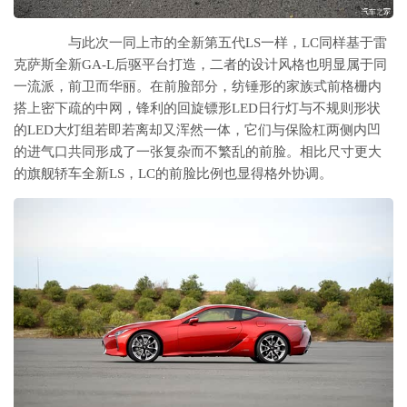
与此次一同上市的全新第五代LS一样，LC同样基于雷
克萨斯全新GA-L后驱平台打造，二者的设计风格也明显属于同
一流派，前卫而华丽。在前脸部分，纺锤形的家族式前格栅内
搭上密下疏的中网，锋利的回旋镖形LED日行灯与不规则形状
的LED大灯组若即若离却又浑然一体，它们与保险杠两侧内凹
的进气口共同形成了一张复杂而不繁乱的前脸。相比尺寸更大
的旗舰轿车全新LS，LC的前脸比例也显得格外协调。