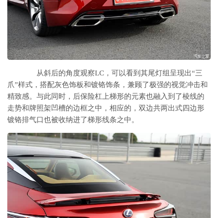
从斜后的角度观察LC，可以看到其尾灯组呈现出“三
爪”样式，搭配灰色饰板和镀铬饰条，兼顾了极强的视觉冲击和
精致感。与此同时，后保险杠上梯形的元素也融入到了棱线的
走势和牌照架凹槽的边框之中，相应的，双边共两出式四边形
镀铬排气口也被收纳进了梯形线条之中。