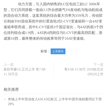
动力方面，引入国内销售的LC仅包括三款LC 500h车
型，它们共同搭载一套由3.5升自然吸气V6发动机与电动机组成
的混合动力系统，这套系统的综合最大功率为359马力，传动部
分则由THS混动系统中的行星齿轮式E-CVT变速箱和一台4AT变
速箱串联而成，其中E-CVT提供3个固定齿比，与4AT的前3个挡
位排列组合成1-9挡，4AT的4挡则仅与E-CVT的最高挡匹配，形
成第10挡，最终整体的传动效果等同于10AT变速箱。
标签：
上市新车
上一篇
下一篇
新款帝豪GL正式上市 售7.88-
售9.68-13.98万 2018款北京
11.58万元
(BJ)20上市
相关推荐
奔驰上半年营业收入636.63亿欧元 上半年中国市场销量同比下滑
28%