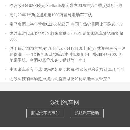
净营收434.82亿欧元 Stellantis集团发布2026年第二季度财务业绩
用时20年 特斯拉迎来第1000万辆纯电动车下线
宝马集团上半年营收622.66亿欧元 中国市场销量同比下降20.4%
燃油车时代真要终结？蔚来李斌：2030年新能源汽车渗透率将超
90%
终于确定2026京东淘宝618活动6月17日晚上8点正式迎来最后一波
降价潮！一直到6月18日巅峰28小时低价抢购！叠加国补买家电、
苹果手机、空调抄底价来袭，错过等一年！
中国豪车首入全球顶级改装圈：极氪9X迈莎锐高定版订单超百台
朗致科技的车辆超声波油耗监控系统如何赋能车队管控？
深圳汽车网
鹏城汽车大事件
鹏城汽车活动