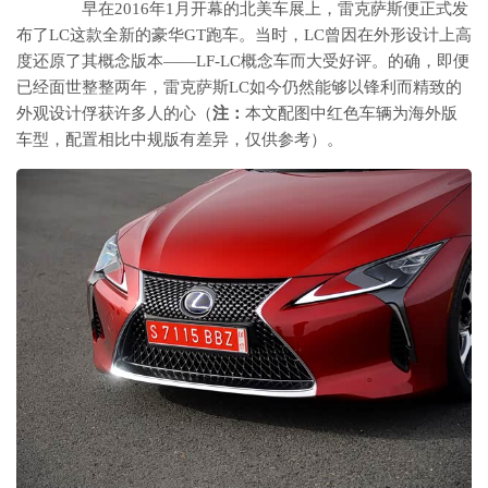
早在2016年1月开幕的北美车展上，雷克萨斯便正式发
布了LC这款全新的豪华GT跑车。当时，LC曾因在外形设计上高
度还原了其概念版本——LF-LC概念车而大受好评。的确，即便
已经面世整整两年，雷克萨斯LC如今仍然能够以锋利而精致的
外观设计俘获许多人的心（
注：
本文配图中红色车辆为海外版
车型，配置相比中规版有差异，仅供参考）。