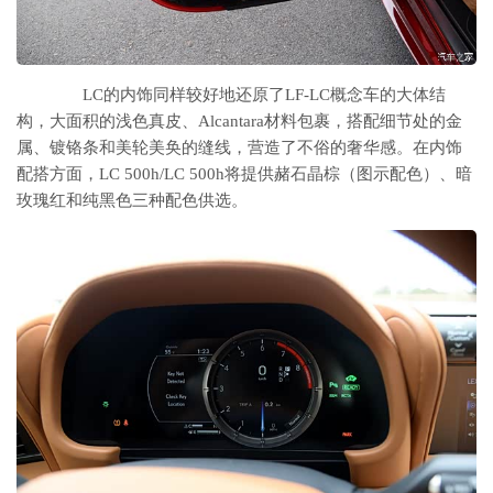
LC的内饰同样较好地还原了LF-LC概念车的大体结
构，大面积的浅色真皮、Alcantara材料包裹，搭配细节处的金
属、镀铬条和美轮美奂的缝线，营造了不俗的奢华感。在内饰
配搭方面，LC 500h/LC 500h将提供赭石晶棕（图示配色）、暗
玫瑰红和纯黑色三种配色供选。