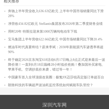
相关推荐
奔驰上半年营业收入636.63亿欧元 上半年中国市场销量同比下滑
28%
净营收434.82亿欧元 Stellantis集团发布2026年第二季度财务业绩
用时20年 特斯拉迎来第1000万辆纯电动车下线
宝马集团上半年营收622.66亿欧元 中国市场销量同比下降20.4%
燃油车时代真要终结？蔚来李斌：2030年新能源汽车渗透率将超
90%
终于确定2026京东淘宝618活动6月17日晚上8点正式迎来最后一波
降价潮！一直到6月18日巅峰28小时低价抢购！叠加国补买家电、
苹果手机、空调抄底价来袭，错过等一年！
中国豪车首入全球顶级改装圈：极氪9X迈莎锐高定版订单超百台
朗致科技的车辆超声波油耗监控系统如何赋能车队管控？
深圳汽车网