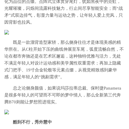
化为品位的点缀。点阵式立体贯穿尾灯，犹如黑夜中的霓虹，
光耀璀璨，闪烁间流露科技魅力，行止间尽享智能安全；而“战
矛”式双边排气，彰显力量与运动之势，让年轻人爱上兜风，只
因背影也拉风。
既是一款溜背造型家轿，那么侧身往往才是体现美感的精
华所在。从C柱开始下压的曲线伸展至车尾，弧度流畅自然，不
论在都市奔驰还是在艺术区邂逅，这种独特优雅与活力，无处
不满足年轻人对设计运动感和美学属性双重需求；再加上隐藏
式门把手、19寸合金轮毂等元素点缀，从视觉精致感到豪华
感，满足年轻人的“挑剔需求”。
总之论侧身颜值，如果说玛莎拉蒂总裁、保时捷Panamera
是很多年轻人的可望而不可即的梦中情人，那么全新第三代奔
腾B70则能让梦想照进现实。
酷到不行，秀外慧中