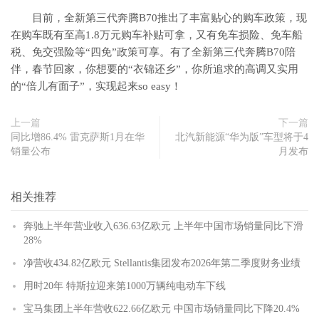
目前，全新第三代奔腾B70推出了丰富贴心的购车政策，现
在购车既有至高1.8万元购车补贴可拿，又有免车损险、免车船
税、免交强险等“四免”政策可享。有了全新第三代奔腾B70陪
伴，春节回家，你想要的“衣锦还乡”，你所追求的高调又实用
的“倍儿有面子”，实现起来so easy！
上一篇
下一篇
同比增86.4% 雷克萨斯1月在华
北汽新能源“华为版”车型将于4
销量公布
月发布
相关推荐
奔驰上半年营业收入636.63亿欧元 上半年中国市场销量同比下滑
28%
净营收434.82亿欧元 Stellantis集团发布2026年第二季度财务业绩
用时20年 特斯拉迎来第1000万辆纯电动车下线
宝马集团上半年营收622.66亿欧元 中国市场销量同比下降20.4%