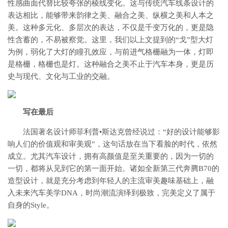
性感曲面代替比较夸张的棱线变化。这与传统汽车线条设计的
表达相比，能够带来韵律之美、融合之美、纵横之美和人本之
美。这种多元化、多层次的表达，不仅是千变万化的，更是隐
性含蓄的，不易被察觉。这里，我们以上文提到的“戈”型大灯
为例，弱化了大灯的瞳孔效应，与前进气格栅融为一体，灯即
是格栅，格栅也是灯。这种融合之美不止于汽车本身，更是历
史与现代、文化与工业的交融。
写在最后
法国著名设计师菲利普•斯达克曾经说过：“好的设计能够影
响人们的价值观和审美观”，这句话放在当下看脸的时代，依然
成立。尤其汽车设计，拥有高颜值是至关重要的，因为一切的
一切，都将从见到它的第一面开始。诸如全新第三代奔腾B70的
造型设计，就是充分考虑到年轻人的主流审美趣味基础上，融
入未来汽车美学DNA，时尚潮流演绎到极致，完美定义了属于
自身的Style。