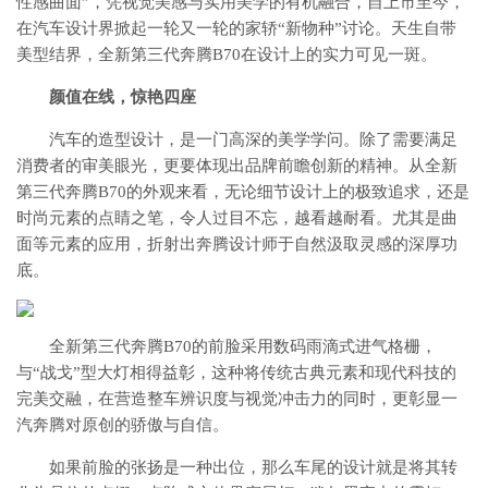
性感曲面”，凭视觉美感与实用美学的有机融合，自上市至今，
在汽车设计界掀起一轮又一轮的家轿“新物种”讨论。天生自带
美型结界，全新第三代奔腾B70在设计上的实力可见一斑。
颜值在线，惊艳四座
汽车的造型设计，是一门高深的美学学问。除了需要满足
消费者的审美眼光，更要体现出品牌前瞻创新的精神。从全新
第三代奔腾B70的外观来看，无论细节设计上的极致追求，还是
时尚元素的点睛之笔，令人过目不忘，越看越耐看。尤其是曲
面等元素的应用，折射出奔腾设计师于自然汲取灵感的深厚功
底。
全新第三代奔腾B70的前脸采用数码雨滴式进气格栅，
与“战戈”型大灯相得益彰，这种将传统古典元素和现代科技的
完美交融，在营造整车辨识度与视觉冲击力的同时，更彰显一
汽奔腾对原创的骄傲与自信。
如果前脸的张扬是一种出位，那么车尾的设计就是将其转