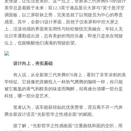
更便捷，让生活更美好。这一点上，全新第三代奔腾B70的设计
美学总是着眼于未来：双12.3英寸液晶显示大屏与7英寸悬浮空
调面板，以三屏联袂之势，完美造就了以驾驶员为中心的尊贵
感受。其中，全新UI设计界面，跃然于仪表屏和中控大屏之
上，活泼动感的界面将实用性与轻松愉悦完美融合，年轻人无
论日常通勤或出游，总有美妙的驾控乐趣，即使只是坐在驾驶
位上，也能唤醒他们满满的驾驶欲望。
设计向上，夯实基础
有人说，从全新第三代奔腾B70身上，看到了非常浓郁的美
学特征。它就像把蔗糖投入一杯热气腾腾的咖啡一样，你只能
被它氤氲的香气和醇美的味道而陶醉，却再难分清哪一部分是
科技，哪一部分是艺术。
笔者认为，该车能获得如此优美赞誉，背后离不开一汽奔
腾全新设计语言“光影哲学之性感全面”的赋能。
据了解，“光影哲学之性感曲面”注重曲线和面的交织，用