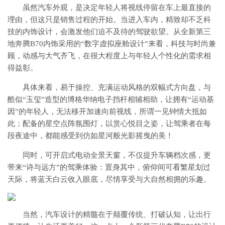
虽然汽车外观，是决定年轻人将视线停留在车上最直接的
理由，但这只是销售过程的开始。当进入车内，精致却不乏科
技的内饰设计，会激发他们迫不及待的驾驶欲望。从全新第三
地奔腾B70内饰采用的“数字虚拟座舱设计”来看，科技与时尚兼
顾，动感与大气齐飞，在很大程度上与年轻人个性化的需求相
得益彰。
具体来看，易于操控、充满运动风格的双幅式方向盘，与
酷似“玉玺”造型的博格华纳电子挡杆相辅相助，让拥有“运动基
因”的年轻人，无法移开加速向前视线，所谓一见钟情大抵如
此；配备的星空点阵氛围灯，以赏心悦目之姿，让驾乘者在每
段夜途中，都能感受到仿如星河般光影摇曳的美！
同时，可开启式电动全景天窗，不仅提升车辆档次感，更
带来“诗与远方”的驾乘体验：置身其中，俯仰间可看繁星划过
天际，将蓝天白云收入眼底，尽情享受与大自然相拥的乐趣。
当然，汽车设计的精髓在于颠覆传统、打破认知，让出行