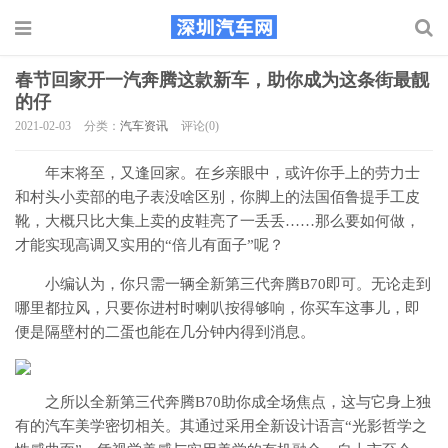
春节回家开一汽奔腾这款新车，助你成为这条街最靓
的仔
2021-02-03
分类：
汽车资讯
评论(0)
年末将至，又逢回家。在乡亲眼中，或许你手上的劳力士
和村头小卖部的电子表没啥区别，你脚上的法国佰鲁提手工皮
靴，大概只比大集上卖的皮鞋亮了一丢丢……那么要如何做，
才能实现高调又实用的“倍儿有面子”呢？
小编认为，你只需一辆全新第三代奔腾B70即可。无论走到
哪里都拉风，只要你进村时喇叭按得够响，你买车这事儿，即
便是隔壁村的二蛋也能在几分钟内得到消息。
之所以全新第三代奔腾B70助你成全场焦点，这与它身上独
有的汽车美学密切相关。其通过采用全新设计语言“光影哲学之