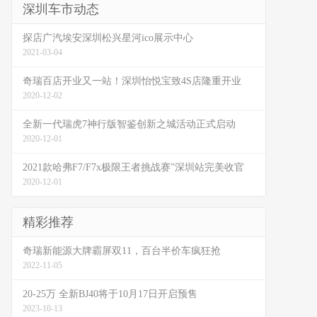
深圳车市动态
探店广汽埃安深圳松兴星河ico展示中心
2021-03-04
奇瑞百店开业又一站！深圳怡悦宝致4S店隆重开业
2020-12-02
全新一代瑞虎7神行版智鉴创新之城活动正式启动
2020-12-01
2021款哈弗F7/F7x极限王者挑战赛”深圳站完美收官
2020-12-01
精彩推荐
奇瑞新能源大牌霸屏双11，百台半价车疯狂抢
2022-11-05
20-25万 全新BJ40将于10月17日开启预售
2023-10-13