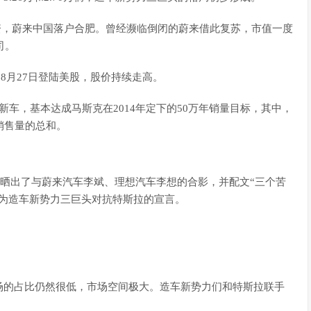
元投资，蔚来中国落户合肥。曾经濒临倒闭的蔚来借此复苏，市值一度
司。
和8月27日登陆美股，股价持续走高。
万辆新车，基本达成马斯克在2014年定下的50万年销量目标，其中，
销售量的总和。
体上晒出了与蔚来汽车李斌、理想汽车李想的合影，并配文“三个苦
视为造车新势力三巨头对抗特斯拉的宣言。
场的占比仍然很低，市场空间极大。造车新势力们和特斯拉联手
。