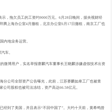
中表示，拖欠员工的工资约9000万元。6月28日晚间，据央视财经
拜腾上海办公室4月撤租，北京办公室6月17日撤租，南京工厂也
中国内地业务运营。
郡汽车。
宇东的微博用户，实名举报赛麟汽车董事长王晓麟涉嫌虚假技术出资
上海分公司全部资产公告曝光，此前，江苏赛麟如皋工厂也被查
公司股权也被司法冻结，资产高达66.58亿元。
鸣已经到了美国，并且表示“不回中国了”。大约十天前，黄希鸣曾