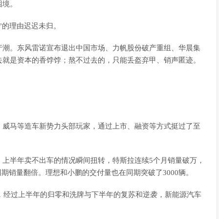
困境。
”的理由迟迟未归。
产潮。东风雷诺宣布退出中国市场、力帆股份破产重组、华晨集
去就是资本的香饽饽；熬不过去的，只能丢盔弃甲、销声匿迹。
、威马等造车新势力头部玩家，通过上市、融资等方式挺过了至
。上半年卖不出车的情况瞬间扭转，特斯拉连续5个月销量破万，
去年同期销量翻倍。理想和小鹏的交付量也在同期突破了3000辆。
岭，经过上半年的归零和洗牌与下半年的复苏和逆袭，新能源汽车