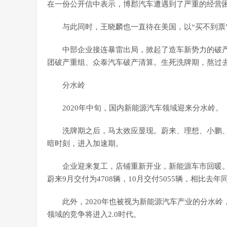
在一份公开信中表示，博郡汽车遭遇到了严重的经营
与此同时，王晓麟也一直待在美国，以“买不到票
中部企业接连暴雷出局，掀起了造车新势力的破
团破产重组、众泰汽车破产清算。生死洗牌期，熬过
分水岭
2020年中旬，国内新能源汽车领域迎来分水岭。
洗牌期之后，马太效应显现。蔚来、理想、小鹏
暗时刻，进入加速期。
企业迎来复工，店铺重新开业，新能源车市回暖
蔚来9月交付为4708辆，10月交付5055辆，相比
此外，2020年也被视为新能源汽车产业的分水
领域的竞争将进入2.0时代。