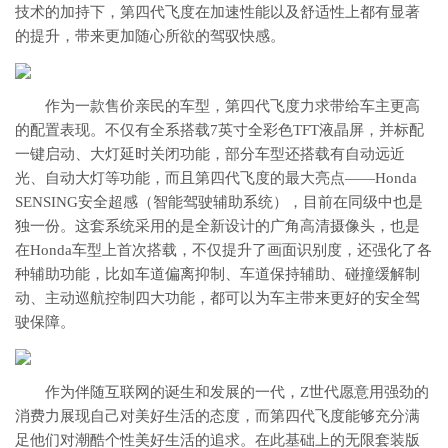
技术的加持下，第四代飞度在加速性能以及舒适性上都有显著
的提升，带来更加随心所欲的驾驭快感。
作为一款售价亲民的车型，第四代飞度力求带给车主更高
的配置表现。不仅有全系搭载7英寸全彩色TFT液晶屏，并标配
一键启动、大灯延时关闭功能，部分车型还搭载有自动远近
光、自动大灯等功能，而且第四代飞度的最大亮点——Honda
SENSING安全超感（智能驾驶辅助系统），目前在同级中也是
独一份。这套系统采用的是全新设计的广角高清摄像头，也是
在Honda车型上首次搭载，不仅提升了画面识别度，还强化了各
种辅助功能，比如车道偏离抑制、车道保持辅助、碰撞缓解制
动、主动巡航控制四大功能，都可以为车主带来更好的安全驾
驶保障。
作为伴随互联网的诞生和发展的一代，Z世代愿意用强劲的
消费力展现自己对美好生活的态度，而第四代飞度能够充分满
足他们对潮酷个性美好生活的追求。在此基础上的无限套装版