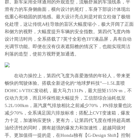
群。新车采用全球通用的外观造型，流畅舒展的车顶线条，平
滑有力的车身侧曲面，横向设计的尾灯，车身下部设计体现出
低重心和稳固的抓地感。最大设计亮点则是对前立柱做了极细
化处理，这让传统A柱导致的盲区大幅度缩小，极大开阔了正面
和侧方的视野，大幅度提升车辆的安全指数。第四代飞度内饰
设计简洁时尚，全系搭载了7英寸全彩色TFT液晶屏，具有自动
光调节功能。即便在没有仪表遮阳檐的情况下，也能实现简洁
利落的造型，使前方视野更加通透。
在动力操控上，第四代飞度为喜爱激情的年轻人，带来更
畅快的驾驶体验。搭载全新进化的“地球梦科技”—1.5L直喷
DOHC i-VTEC发动机，最大马力131Ps，最大扭矩155N·m，不
仅动力充沛，而且环保性能大幅提升，工信部综合油耗低至
5.2L/100km，蒸汽废气排放相比之前减少70%，PN排放量也比
减少70%，全系满足国六排放标准；搭配上CVT变速箱，爆发
力十足，加速响应更快，更有力，让第四代飞度在维持超高燃
油经济性的同时，拥有超强的爆发力和加速性，超越同级对
手。更加值得一提的是，在Honda独有【G-Design Shift】控制