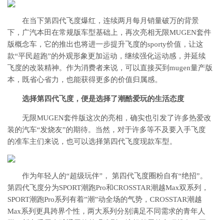
在当下第四代飞度爆红，连续两月每月销量破万的背景
下，广汽本田在常规版车型基础上，再次亮相无限MUGEN套件
版概念车，它的推出也将进一步提升飞度的sporty价值，让这
款“平民超跑”的外观形象更加运动，继续强化运动感，并延续
飞度的改装精神。作为消费者来说，可以直接买到mugen量产版
本，既省心省力，也能获得更多的价值归属感。
选择第四代飞度，便是选择了潮酷爱玩的生活态度
无限MUGEN套件版这次的亮相，确实也引发了许多热爱改
装的汽车“发烧友”的期待。当然，对于许多等不及要入手飞度
的准车主们来说，也可以选择第四代飞度现款车型。
作为年轻人的“超级玩伴”， 第四代飞度圈粉自有“绝招”。
第四代飞度分为SPORT潮跑Pro和CROSSTAR潮越Max双系列，
SPORT潮跑Pro系列有着”潮”动全场的气势，CROSSTAR潮越
Max系列更具跨界个性，两大系列分别满足不同需求的青年人