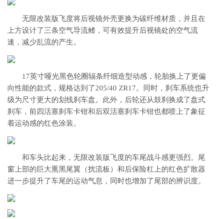
无限改装版飞度将后视镜外壳更换为碳纤维材质，并且在
上方设计了三条空气导流鳍，可有效提升后视镜处的空气流
速，减少乱流的产生。
17英寸哑光黑色轮圈辐条纤细造型动感，轮胎换上了更偏
向性能的款式，规格达到了205/40 ZR17。同时，刹车系统也升
级为尺寸更大的划线刹车盘。此外，后轮还从鼓刹换成了盘式
刹车，前四活塞刹车卡钳和后双活塞刹车卡钳也都喷上了象征
着运动感的红色涂装。
和车头比起来，无限改装版飞度的车尾战斗感更强烈。尾
窗上部的巨大熏黑尾翼（扰流板）和后保险杠上的红色扩散器
进一步提升了车尾的运动气息，同时也增加了尾部的辨识度。