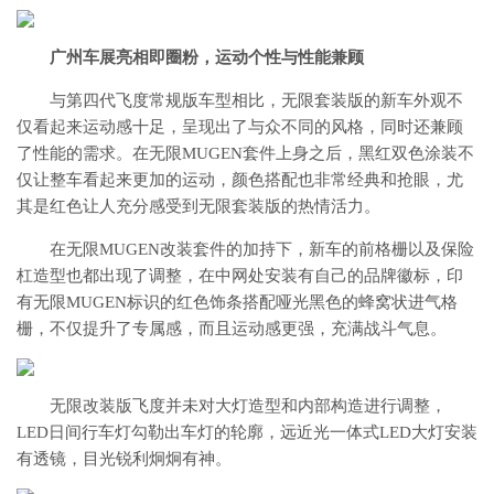
广州车展亮相即圈粉，运动个性与性能兼顾
与第四代飞度常规版车型相比，无限套装版的新车外观不
仅看起来运动感十足，呈现出了与众不同的风格，同时还兼顾
了性能的需求。在无限MUGEN套件上身之后，黑红双色涂装不
仅让整车看起来更加的运动，颜色搭配也非常经典和抢眼，尤
其是红色让人充分感受到无限套装版的热情活力。
在无限MUGEN改装套件的加持下，新车的前格栅以及保险
杠造型也都出现了调整，在中网处安装有自己的品牌徽标，印
有无限MUGEN标识的红色饰条搭配哑光黑色的蜂窝状进气格
栅，不仅提升了专属感，而且运动感更强，充满战斗气息。
无限改装版飞度并未对大灯造型和内部构造进行调整，
LED日间行车灯勾勒出车灯的轮廓，远近光一体式LED大灯安装
有透镜，目光锐利炯炯有神。