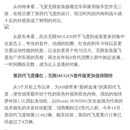
从内饰来看，飞度无限套装版概念车和家用版车型并无二
致，依然沿袭了第四代飞度的设计。简洁时尚的内饰和战斗感
十足的外观形成了鲜明的对比。
从新车来看，此次无限MUGEN对于飞度的改装更多的集中
在姿态上，夸张的套件、动感的轮圈、红色的刹车卡钳以及更
注重运动性能的轮胎，让这款更具个性与活力。无限套装版飞
度在广州车展的亮相，再次在年轻Z世代消费人群中掀起波澜，
一时间圈粉无数，成为众人追逐的对象。
第四代飞度爆红，无限MUGEN套件版更加值得期待
从3个月前上市以来，为A0级带来“新鲜血液”的第四代飞
度，便凭借搭载年轻个性的双色外观和双色内饰、强劲的地球
梦科技1.5L四缸发动机，以Honda SENSING安全超感为代表的
技术领先的丰富科技配置，强势圈粉泛Z世代人群。今年10月，
第四代飞度销量11,662辆。截至目前，第四代飞度累计订单已
经超过了4万辆。