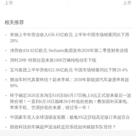
上市
上市
相关推荐
奔驰上半年营业收入636.63亿欧元 上半年中国市场销量同比下滑
28%
净营收434.82亿欧元 Stellantis集团发布2026年第二季度财务业绩
用时20年 特斯拉迎来第1000万辆纯电动车下线
宝马集团上半年营收622.66亿欧元 中国市场销量同比下降20.4%
燃油车时代真要终结？蔚来李斌：2030年新能源汽车渗透率将超
90%
终于确定2026京东淘宝618活动6月17日晚上8点正式迎来最后一波
降价潮！一直到6月18日巅峰28小时低价抢购！叠加国补买家电、
苹果手机、空调抄底价来袭，错过等一年！
中国豪车首入全球顶级改装圈：极氪9X迈莎锐高定版订单超百台
朗致科技的车辆超声波油耗监控系统如何赋能车队管控？