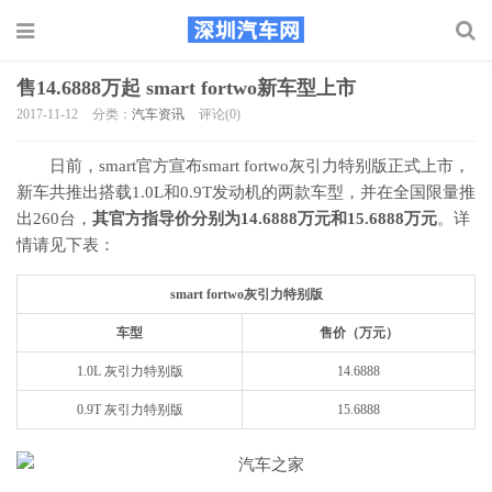
售14.6888万起 smart fortwo新车型上市
2017-11-12
分类：
汽车资讯
评论(0)
日前，smart官方宣布smart fortwo灰引力特别版正式上市，
新车共推出搭载1.0L和0.9T发动机的两款车型，并在全国限量推
出260台，
其官方指导价分别为14.6888万元和15.6888万元
。详
情请见下表：
smart fortwo灰引力特别版
车型
售价（万元）
1.0L 灰引力特别版
14.6888
0.9T 灰引力特别版
15.6888