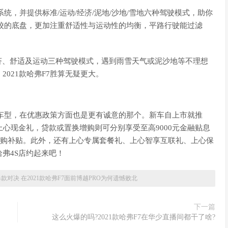
系统，并提供标准/运动/经济/泥地/沙地/雪地六种驾驶模式，助你
新调校的底盘，更加注重舒适性与运动性的均衡，平路行驶能过滤
济、舒适及运动三种驾驶模式，遇到雨雪天气或泥沙地等不理想
021款哈弗F7胜算无疑更大。
同级车型，在优惠政策方面也是更有诚意的那个。新车自上市就推
的上心现金礼，贷款或置换增购则可分别享受至高9000元金融贴息
时增购补贴。此外，还有上心专属套餐礼、上心智享互联礼、上心保
弗4S店约起来吧！
款对决 在2021款哈弗F7面前博越PRO为何遗憾败北
下一篇
这么火爆的吗?2021款哈弗F7在华少直播间都干了啥?