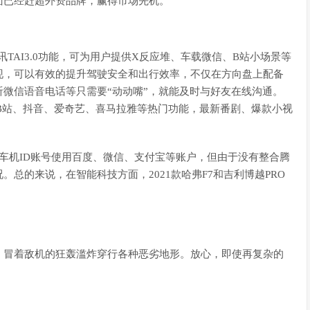
面已经赶超外资品牌，赢得市场先机。
，首搭腾讯TAI3.0功能，可为用户提供X反应堆、车载微信、B站小场景等
现，可以有效的提升驾驶安全和出行效率，不仅在方向盘上配备
微信语音电话等只需要“动动嘴”，就能及时与好友在线沟通。
供B站、抖音、爱奇艺、喜马拉雅等热门功能，最新番剧、爆款小视
通过车机ID账号使用百度、微信、支付宝等账户，但由于没有整合腾
总的来说，在智能科技方面，2021款哈弗F7和吉利博越PRO
，冒着敌机的狂轰滥炸穿行各种恶劣地形。放心，即使再复杂的