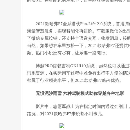
的实力。在智能化的潮流下，自主品牌在智能科技方
2021款哈弗F7全系搭载Fun-Life 2.0系统
海量智慧服务，实现智能化再进阶。车载版微信的出
了微信专属按键，还支持全语音交互，收发消息，接听
当然，如果想在车里放松一下，2021款哈弗F7还提
频、热门小说应有尽有，让乐趣一路随行。
博越PRO搭载吉利GKUI19系统，虽然也可以
讯系资源，在实际用车过程中难免有出行不方便的情况。
都属于行业领先水平，但2021款哈弗F7略占优势。
无惧泥沙雨雪 六种驾驶模式助你穿越各种地形
影片中，志愿军战士为在指定时间内通过金刚川
路况，对2021款哈弗F7来说都不叫事儿。