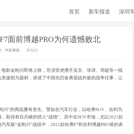
首页
新车报道
深圳
弗F7面前博越PRO为何遗憾败北
类：
汽车资讯
评论(0)
！电影金刚川即将上映，导演管虎携手吴京、张译、邓超等一线
抗美援朝为题材，讲述了中国先烈奋勇迎战外敌的战争往事，让
刚川”的商战屡有发生。譬如在汽车行业，以哈弗SUV、吉利为
取得有目共睹的骄人“战绩”。其中在SUV市场，尤以2021款
汽车版“金刚川”战役中，2021款哈弗F7和吉利博越PRO谁的表