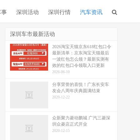
车事
深圳活动
深圳行情
汽车资讯
深圳车市最新活动
2026淘宝天猫京东618红包口令
最新清单：京东淘宝天猫最后
一波红包怎么领？最新实测有
效的红包口令领取入口更新
2026-06-10
分享荣誉的喜悦！广东长安车
友会八周年庆典圆满结束
2020-12-22
众新聚力菱动鹏城 广汽三菱深
圳众菱店正式开业
2020-12-15