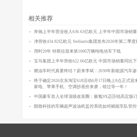
相关推荐
奔驰上半年营业收入636.63亿欧元 上半年中国市场销量
净营收434.82亿欧元 Stellantis集团发布2026年第二
用时20年 特斯拉迎来第1000万辆纯电动车下线
宝马集团上半年营收622.66亿欧元 中国市场销量同比下降
燃油车时代真要终结？蔚来李斌：2030年新能源汽车渗
终于确定2026京东淘宝618活动6月17日晚上8点正
家电、苹果手机、空调抄底价来袭，错过等一年！
中国豪车首入全球顶级改装圈：极氪9X迈莎锐高定版
朗致科技的车辆超声波油耗监控系统如何赋能车队管控