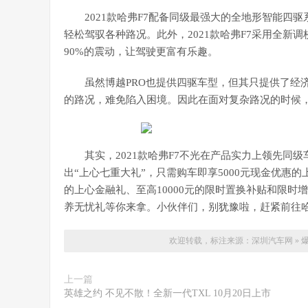
2021款哈弗F7配备同级最强大的全地形智能四驱
轻松驾驭各种路况。此外，2021款哈弗F7采用全
90%的震动，让驾驶更富有乐趣。
虽然博越PRO也提供四驱车型，但其只提供了经
的路况，难免陷入困境。因此在面对复杂路况的时候，2
其实，2021款哈弗F7不光在产品实力上领先
出“上心七重大礼”，只需购车即享5000元现金优惠
的上心金融礼、至高10000元的限时置换补贴和限
养无忧礼等你来拿。小伙伴们，别犹豫啦，赶紧前往哈
欢迎转载，标注来源：
深圳汽车网
»
爆
上一篇
英雄之约 不见不散！全新一代TXL 10月20日上市