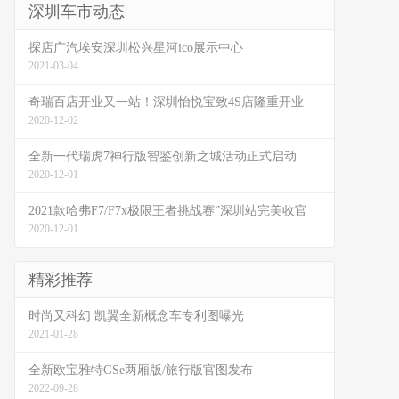
深圳车市动态
探店广汽埃安深圳松兴星河ico展示中心
2021-03-04
奇瑞百店开业又一站！深圳怡悦宝致4S店隆重开业
2020-12-02
全新一代瑞虎7神行版智鉴创新之城活动正式启动
2020-12-01
2021款哈弗F7/F7x极限王者挑战赛”深圳站完美收官
2020-12-01
精彩推荐
时尚又科幻 凯翼全新概念车专利图曝光
2021-01-28
全新欧宝雅特GSe两厢版/旅行版官图发布
2022-09-28