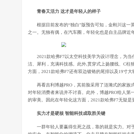
青春又活力 这才是年轻人的样子
根据目前发布的“独白”版预告可知，金刚川这一
之一。无独有偶，在汽车圈，年轻化也是自主品牌近
2021款哈弗F7以太空科技美学为设计理念，
洁、犀利，充满科技感。此外,贯穿式上扬腰线、C柱
方面，2021款哈弗F7还有双边镀铬的尾排以及19
再看吉利博越PRO，其前脸采用了涟漪式的家族
对年轻消费者来说并不讨喜。此外，博越PRO给人第
的审美。因此在年轻化这方面，2021款哈弗F7无疑
实力才是硬核 智能科技成取胜关键
一群年轻人要赢得生死之战，靠的就是实力。对