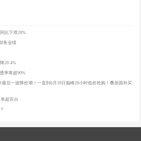
同比下滑28%
季度财务业绩
20.4%
透率将超90%
式迎来最后一波降价潮！一直到6月18日巅峰28小时低价抢购！叠加国补买
订单超百台
？