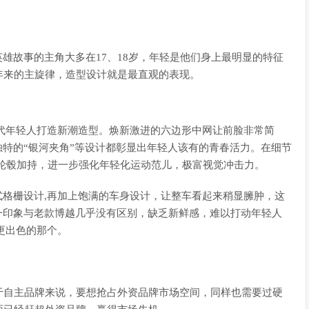
英雄故事的主角大多在17、18岁，年轻是他们身上最明显的特征
年来的主旋律，造型设计就是最直观的表现。
为当代年轻人打造新潮造型。焕新激进的六边形中网让前脸非常简
独特的“银河夹角”等设计都彰显出年轻人该有的青春活力。在细节
寸大轮毂加持，进一步强化年轻化运动范儿，极富视觉冲击力。
式格栅设计,再加上饱满的车身设计，让整车看起来稍显臃肿，这
一印象与老款博越几乎没有区别，缺乏新鲜感，难以打动年轻人
是更出色的那个。
于自主品牌来说，要想抢占外资品牌市场空间，同样也需要过硬