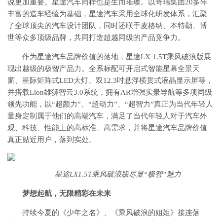
说更加重要。星途汽车同样也是生而璀璨。以奇瑞集团20多年
丰富的造车经验为基础，星途汽车采用全球化研发体系，汇聚
了全球顶尖的汽车设计团队，同时还联手麦格纳、本特勒、博
世等众多顶级品牌，共同打造超越同级的产品竞争力。
作为星途汽车品牌价值的落地，星途LX 1.5T乘风破浪版展
现出越级的极智产品力。全系标配可开启式智能星幕全景天
窗、星际矩阵式LED大灯、双12.3吋悬浮横贯式液晶显示屏等，
并搭载Lion雄狮智云3.0系统，拥有AR增强实景导航等多项同级
领先功能，以“超颜力”、“超动力”、“超智力”真正为当代年轻人
量身定制属于他们的高端汽车，满足了当代年轻人对于汽车外
观、科技、性能上的高标准、高需求，并将星途汽车品牌价值
真正贴近用户，落到实处。
星途LX1.5T乘风破浪版尽显“极智”魅力
梦想起航，无限精彩在未来
持续今夏的《少年之名》、《乘风破浪的姐姐》接连落