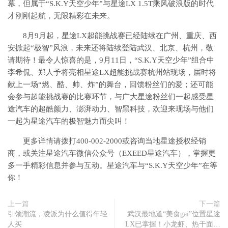
幕，但属于“S.K.Y天空少年”与星途LX 1.5T乘风破浪版的时代
才刚刚起航，无限精彩在未来。
8月9月起，星途LX超能挑战赛已经陆续在广州、重庆、西
安掀起“极智”风浪，未来还将陆续登陆武汉、北京、杭州，敬
请期待！最令人惊喜的是，9月11日，“S.K.Y天空少年”组合中
李希侃、郑人予将亮相星途LX超能挑战赛杭州站现场，届时将
献上一场“燃、酷、帅、炸”的舞台，回馈粉丝们的爱；还可能
会参与超能挑战赛的比赛环节，与广大星途粉丝们一起感受星
途汽车的超酷颜力、澎湃动力、智黑科技，欢迎来现场与他们
一起为星途汽车的极智魅力而尖叫！
更多详情请拨打400-002-2000或咨询当地星途授权经销
商，或关注星途汽车微信公众号（EXEED星途汽车），掌握更
多一手精彩信息并参与互动。星途汽车与“S.K.Y天空少年”在等
你！
上一篇
下一篇
引领潮流，凌派为什么值得年轻
武汉最地道“美食gai”位置星途
人买
LX已掌握！小龙虾、热干面…