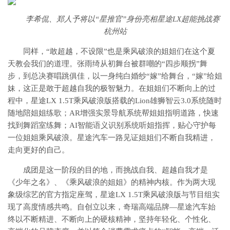
李希侃、郑人予将以“星推官”身份亮相星途LX超能挑战赛
杭州站
同样，“敢超越，不设限”也是乘风破浪的姐姐们在这个夏
天教会我们的道理。张雨绮从初舞台被群嘲的“四步顺拐”舞
步，到总决赛唱跳俱佳，以一身纯白婚纱“嫁”给舞台，“嫁”给姐
妹，这正是敢于超越自我的极智魅力。在姐姐们不断向上的过
程中，星途LX 1.5T乘风破浪版搭载的Lion雄狮智云3.0系统随时
随地陪姐姐练歌；AR增强实景导航系统帮姐姐指明道路，快速
找到舞蹈室练舞；AI智能语义识别系统听姐指挥，贴心守护每
一位姐姐乘风破浪。星途汽车一路见证姐姐们不断自我精进，
走向更好的自己。
成团是这一阶段的目的地，而挑战自我、超越自我才是
《少年之名》、《乘风破浪的姐姐》的精神内核。作为两大现
象级综艺的官方指定座驾，星途LX 1.5T乘风破浪版与节目组实
现了高度情感共鸣。自创立以来，奇瑞高端品牌—星途汽车始
终以不断精进、不断向上的硬核精神，坚持年轻化、个性化、