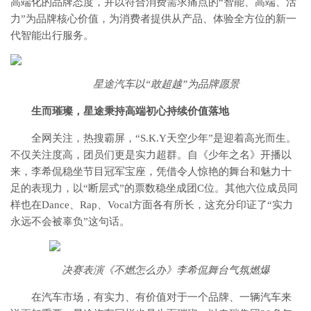
高端化的品牌态度，并以符合消费需求痛点的“智能、高端、活
力”为品牌核心价值，为消费者提供从产品、体验全方位的新一
代智能出行服务。
星途汽车以“敢超越”为品牌愿景
生而璀璨，星途秉持高端初心持续价值落地
全网关注，热搜霸屏，“S.K.Y天空少年”是迎着高光而生。
不仅关注度高，团员们更是实力超群。自《少年之名》开播以
来，李希侃稳坐节目冠军宝座，凭借令人惊艳的舞台和魅力十
足的表现力，以“断层式”的票数稳坐成团C位。其他六位成员同
样也在Dance、Rap、Vocal方面各有所长，这充分印证了“实力
永远不会被辜负”这句话。
决赛表演《不燃怎么办》李希侃舞台气氛燃爆
在汽车市场，有实力、有价值对于一个品牌、一辆汽车来