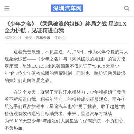
《少年之名》《乘风破浪的姐姐》终局之战 星途LX
全力护航，见证精进自我
2020-09-01
分类：
汽车资讯
评论(0)
迎着光芒展翅，不负星途。8月28日，作为火爆今夏的两大
现象级综艺——《少年之名》与《乘风破浪的姐姐》的官方指
定座驾，星途LX 1.5T乘风破浪版不仅见证了“S.K.Y天空少
年”的7位少年硬核成团的荣耀时刻，同时也一路护送乘风破浪
的姐姐们走向终局之战。
在这个夏天，凝聚了无数汗水和努力，少年和姐姐们凭借
着不断精进自我、积极年轻向上的精神成功征服观众。而在护
航选手们逐梦旅程中，星途汽车也将“勇于挑战、敢于超越”的
价值观有效传递给目标消费者。未来，星途汽车将继续
为“S.K.Y天空少年”与姐姐们大展星途而保驾护航，不负初心、
不负热血。