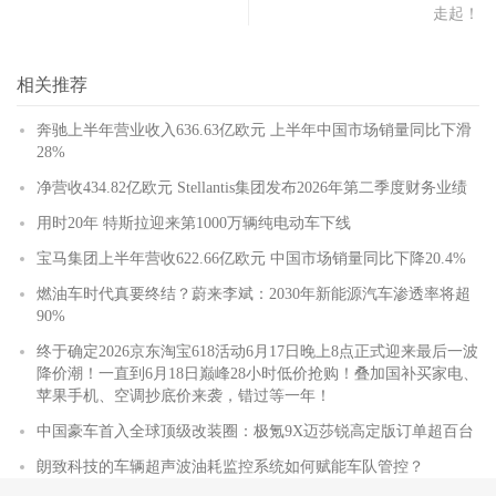
走起！
相关推荐
奔驰上半年营业收入636.63亿欧元 上半年中国市场销量同比下滑
28%
净营收434.82亿欧元 Stellantis集团发布2026年第二季度财务业绩
用时20年 特斯拉迎来第1000万辆纯电动车下线
宝马集团上半年营收622.66亿欧元 中国市场销量同比下降20.4%
燃油车时代真要终结？蔚来李斌：2030年新能源汽车渗透率将超
90%
终于确定2026京东淘宝618活动6月17日晚上8点正式迎来最后一波
降价潮！一直到6月18日巅峰28小时低价抢购！叠加国补买家电、
苹果手机、空调抄底价来袭，错过等一年！
中国豪车首入全球顶级改装圈：极氪9X迈莎锐高定版订单超百台
朗致科技的车辆超声波油耗监控系统如何赋能车队管控？