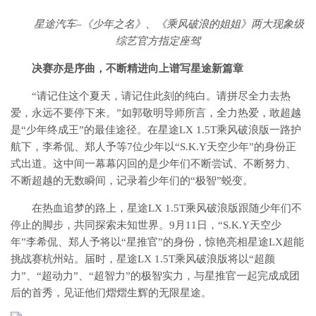
星途汽车–《少年之名》、《乘风破浪的姐姐》两大现象级
综艺官方指定座驾
决赛亦是序曲，不断精进向上谱写星途新篇章
“请记住这个夏天，请记住此刻的纯白。请拼尽全力去热
爱，永远不要停下来。”如郭敬明导师所言，全力热爱，敢超越
是“少年终成王”的最佳途径。在星途LX 1.5T乘风破浪版一路护
航下，李希侃、郑人予等7位少年以“S.K.Y天空少年”的身份正
式出道。这中间一幕幕闪回的是少年们不断尝试、不断努力、
不断超越的无数瞬间，记录着少年们的“极智”蜕变。
在热血追梦的路上，星途LX 1.5T乘风破浪版跟随少年们不
停止的脚步，共同探索未知世界。9月11日，“S.K.Y天空少
年”李希侃、郑人予将以“星推官”的身份，惊艳亮相星途LX超能
挑战赛杭州站。届时，星途LX 1.5T乘风破浪版将以“超颜
力”、“超动力”、“超智力”的极智实力，与星推官一起完成成团
后的首秀，见证他们熠熠生辉的无限星途。