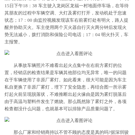
15日下午18：38 车主驶入龙岗区龙福一村地面停车场，在等待
其朋友的过程中车辆空调、大灯及雾灯打开，发动机处于怠速
状态；17：00 由监控视频发现该车右前雾灯处有明火，路人提
醒并协助灭火。车主使用两个灭火器自行灭火两分钟后发现火
势无法减小，拨打消防和保险公司电话；17：04 明火扑灭，车
主报警。
从事故车辆照片不难看出起火点集中在右前方雾灯的位
置，经销店的检查结果是车辆其他部位均无异常，唯一的问题
在于车辆使用了非原厂雾灯。如此看来，很大可能是因为车主
私自更换了非原厂雾灯，埋下了安全隐患，再结合图一所示雾
灯起火前呈现脱落状，不难推断出起火缘由是因为雾灯脱落后
由于高温与塑料件发生了燃烧。那么既然除了雾灯之外，各项
检查都没什么问题，也就基本可以排除产品质量问题了。
那么厂家和经销商持以不管不顾的态度是真的吗?据深圳骏