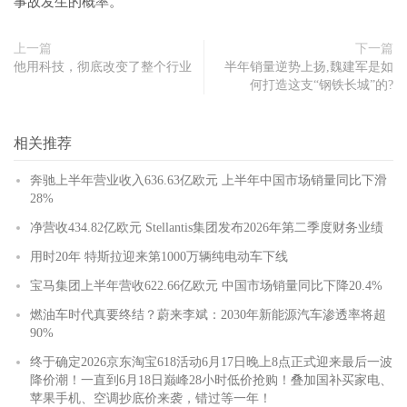
事故发生的概率。
上一篇
下一篇
他用科技，彻底改变了整个行业
半年销量逆势上扬,魏建军是如
何打造这支“钢铁长城”的?
相关推荐
奔驰上半年营业收入636.63亿欧元 上半年中国市场销量同比下滑
28%
净营收434.82亿欧元 Stellantis集团发布2026年第二季度财务业绩
用时20年 特斯拉迎来第1000万辆纯电动车下线
宝马集团上半年营收622.66亿欧元 中国市场销量同比下降20.4%
燃油车时代真要终结？蔚来李斌：2030年新能源汽车渗透率将超
90%
终于确定2026京东淘宝618活动6月17日晚上8点正式迎来最后一波
降价潮！一直到6月18日巅峰28小时低价抢购！叠加国补买家电、
苹果手机、空调抄底价来袭，错过等一年！