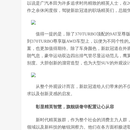
以说是广汽本田为许多追求时尚精致的精英人士，在2
作之余休闲度假，驾驶新款冠道的职场精英们，总能
值得一提的是，除了370TURBO顶配的9AT至
到370TURBO尊享版AWD车型上，以便为不同个
案，也更加值得期待。除了车身颜色，新款冠道在外
朗气息，豪华运动双边四出排气管尽显运动范儿，鹰翼
别度。大胆创新的溜背造型，也为大型SUV的外观设
从整个外观设计而言，新款冠道给人们带来的不
求以及创新灵感的启发。
彰显精英智慧，旗舰级奢华配置让心从容
新时代精英族群，作为整个社会的消费主力人群
领域以及新科技的敏锐洞察力。他们在各方面积极进