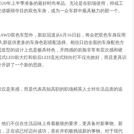
020年上半季准备的最好时尚单品。无论是在职场使用，抑或工
凭借吸睛夺目的双色车身，成为一众车群中最具魅力的那一个。
尊版AWD双色车型外，新款冠道从6月16日起，将会把双色车身应用
性的人群提供更多的车身色彩搭配选择。相信日趋全面的车身配色方
观造型的设计上也是极具特色，开阔感的前脸非常有层次感和硬
式LED前大灯和前后LED流光式转向灯不仅光效好，而且更具识
计开辟了一个新的思路。
仅仅是美感，而是代表高知高职的职场精英人士对生活品质的追
，他们不仅在生活品味上有着极致的要求，更具备对新事物、新
取，正在或已经迈向成功，喜欢并积极挑战新的事物。对于现代