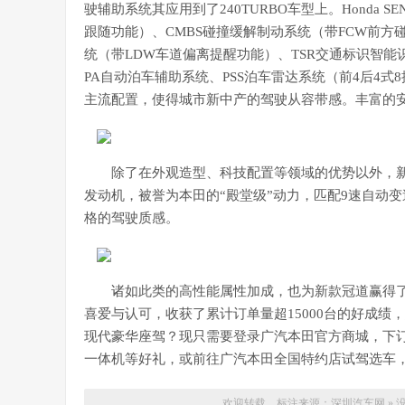
驶辅助系统其应用到了240TURBO车型上。Honda S
跟随功能）、CMBS碰撞缓解制动系统（带FCW前方
统（带LDW车道偏离提醒功能）、TSR交通标识智能识
PA自动泊车辅助系统、PSS泊车雷达系统（前4后4
主流配置，使得城市新中产的驾驶从容带感。丰富的
除了在外观造型、科技配置等领域的优势以外，新款
发动机，被誉为本田的“殿堂级”动力，匹配9速自动
格的驾驶质感。
诸如此类的高性能属性加成，也为新款冠道赢得了
喜爱与认可，收获了累计订单量超15000台的好成
现代豪华座驾？现只需要登录广汽本田官方商城，下订就可
一体机等好礼，或前往广汽本田全国特约店试驾选车
欢迎转载，标注来源：
深圳汽车网
»