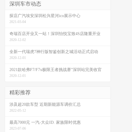
深圳车市动态
探店广汽埃安深圳松兴星河ico展示中心
2021-03-04
奇瑞百店开业又一站！深圳怡悦宝致4S店隆重开业
2020-12-02
全新一代瑞虎7神行版智鉴创新之城活动正式启动
2020-12-01
2021款哈弗F7/F7x极限王者挑战赛”深圳站完美收官
2020-12-01
精彩推荐
涉及超20款车型 近期新能源车调价汇总
2022-05-12
最高7000元 一汽-大众ID. 家族限时优惠
2023-07-06