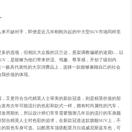
”
场从来不缺对手，即便是近几年刚刚兴起的中大型SUV市场同样竞
更多的选项，但相比大众脸的汉兰达，悬架调教偏硬的途观L，以
UV，是能够为他们带来舒适、驾趣、尊享感，开创了级别内
这一极具代表性的大宗消费品上，选择一款能够兼顾自己的社会
自我价值的体现。
因，又更符合当代精英人士审美的新款冠道，则是精英价值的契
会发布次年可能流行的色彩和款式一样，拥有时尚属性的汽车，
研发周期长，所以设计师们常常需要预测几年后的流行的车身颜
契合精英人士对色彩的追求，在新款冠道这款旗舰SUV上，不
性的双色车身可选。以酷黑车顶搭配星月白或威尼斯蓝车色，可