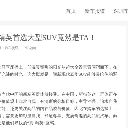
首页
新车报道
深圳
英首选大型SUV竟然是TA！
类：
汽车资讯
评论(0)
皮尊享座椅上，任温暖和煦的阳光从超大全景天窗倾泻而下，在
充沛的时光，这大概就是一辆新现代豪华SUV能够带给你的遐
被当代中国的新精英群体所接受。在中国，新精英这一群体正在
在价值观上非常自我，有清晰的分析目标，主导性强，追求自我
性能，还更关注商品的内在品质与价值。因此在购车的选择上，
费，需要更加彰显自我、舒适尊享、充满驾趣的高品质汽车。而
是他们寻找的“真·精英”座驾。