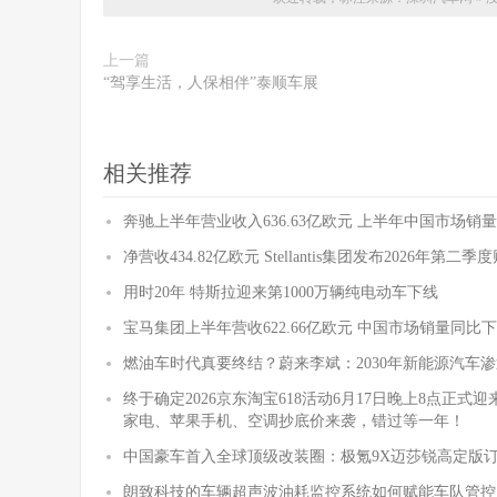
上一篇
“驾享生活，人保相伴”泰顺车展
相关推荐
奔驰上半年营业收入636.63亿欧元 上半年中国市场销量
净营收434.82亿欧元 Stellantis集团发布2026年第二
用时20年 特斯拉迎来第1000万辆纯电动车下线
宝马集团上半年营收622.66亿欧元 中国市场销量同比下降
燃油车时代真要终结？蔚来李斌：2030年新能源汽车渗
终于确定2026京东淘宝618活动6月17日晚上8点正
家电、苹果手机、空调抄底价来袭，错过等一年！
中国豪车首入全球顶级改装圈：极氪9X迈莎锐高定版
朗致科技的车辆超声波油耗监控系统如何赋能车队管控