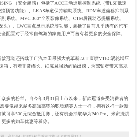
ENSING （安全超感）包括了ACC主动巡航控制系统（带LSF低速
碰撞预警功能）、LKAS车道保持辅助系统、RDM车道偏移抑制系
别系统、MVC 360°全景影像系统、CTM后视动态提醒系统、
式8探头）、LWC盲点显示系统等功能，囊括了目前几乎所有的汽车
安全配置对于经常自驾游的家庭用户而言有着更多的安全保障。
冠道还搭载了广汽本田最强大的革新2.0T 直喷VTEC涡轮增压
变速箱，有着非常绵长、细腻且强劲的输出感，为驾驶者带来高规
众多的粉丝。自今年3月31日上市以来，新款冠道备受消费者的
绩，想要像越来越多高知高职的职场精英人士一样，拥有这样一款新
享500元综合抵用券，还有机会抽取华为P40 Pro、米家洗烘
，更多的购车优惠等着你。
没错，高知高职的职场精英首选大型SUV竟然是TA！