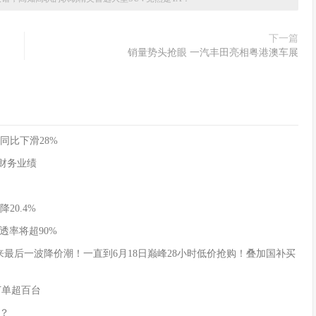
下一篇
销量势头抢眼 一汽丰田亮相粤港澳车展
同比下滑28%
季度财务业绩
20.4%
透率将超90%
式迎来最后一波降价潮！一直到6月18日巅峰28小时低价抢购！叠加国补买
订单超百台
？