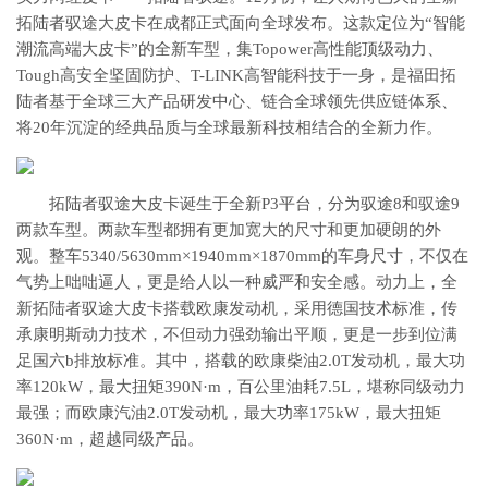
拓陆者驭途大皮卡在成都正式面向全球发布。这款定位为“智能
潮流高端大皮卡”的全新车型，集Topower高性能顶级动力、
Tough高安全坚固防护、T-LINK高智能科技于一身，是福田拓
陆者基于全球三大产品研发中心、链合全球领先供应链体系、
将20年沉淀的经典品质与全球最新科技相结合的全新力作。
拓陆者驭途大皮卡诞生于全新P3平台，分为驭途8和驭途9
两款车型。两款车型都拥有更加宽大的尺寸和更加硬朗的外
观。整车5340/5630mm×1940mm×1870mm的车身尺寸，不仅在
气势上咄咄逼人，更是给人以一种威严和安全感。动力上，全
新拓陆者驭途大皮卡搭载欧康发动机，采用德国技术标准，传
承康明斯动力技术，不但动力强劲输出平顺，更是一步到位满
足国六b排放标准。其中，搭载的欧康柴油2.0T发动机，最大功
率120kW，最大扭矩390N·m，百公里油耗7.5L，堪称同级动力
最强；而欧康汽油2.0T发动机，最大功率175kW，最大扭矩
360N·m，超越同级产品。