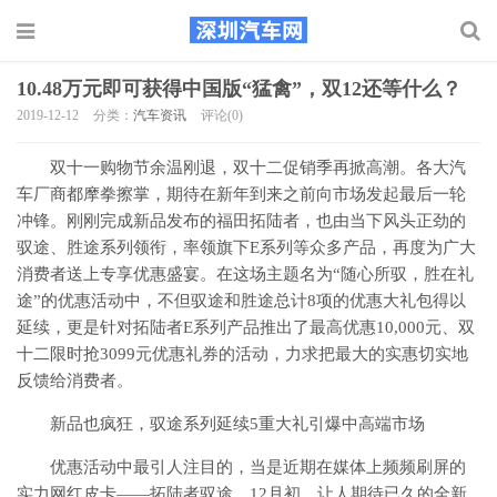
10.48万元即可获得中国版“猛禽”，双12还等什么？
2019-12-12
分类：
汽车资讯
评论(0)
双十一购物节余温刚退，双十二促销季再掀高潮。各大汽
车厂商都摩拳擦掌，期待在新年到来之前向市场发起最后一轮
冲锋。刚刚完成新品发布的福田拓陆者，也由当下风头正劲的
驭途、胜途系列领衔，率领旗下E系列等众多产品，再度为广大
消费者送上专享优惠盛宴。在这场主题名为“随心所驭，胜在礼
途”的优惠活动中，不但驭途和胜途总计8项的优惠大礼包得以
延续，更是针对拓陆者E系列产品推出了最高优惠10,000元、双
十二限时抢3099元优惠礼券的活动，力求把最大的实惠切实地
反馈给消费者。
新品也疯狂，驭途系列延续5重大礼引爆中高端市场
优惠活动中最引人注目的，当是近期在媒体上频频刷屏的
实力网红皮卡——拓陆者驭途。12月初，让人期待已久的全新