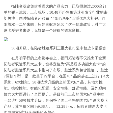
拓陆者驭途凭借着强大的产品实力，已取得超过2000台订
单的骄人战绩。上市现场，10.48万起售价迅速引发全行业的密
切关注，同时拓陆者还颁布了“随心所驭”五重优惠大礼包。伴
随着双十二的来临，拓陆者驭途延续了这一优惠政策，对广大
皮卡爱好者来说，无疑是一个难得的购车良机。
58项升级，拓陆者胜途系列三重大礼打造中档皮卡最强音
在月初举行的上市发布会上，福田拓陆者不仅推出了全新
拓陆者驭途系列大皮卡，也将定位为“高品质多功能大皮卡”的
拓陆者胜途系列大皮卡推向了市场。胜途系列包含胜途5、胜途
7两款车型，是一款基于P2平台，在国V产品的基础上进行了4大
系统、6大性能、58项技术升级的全新国六b产品，从动力性
能、操控性能、智能化配置、安全性能、舒适性能、及外观内
饰六大方面进行了全面提升。是目前已上市的国六b产品中唯一
一款进行58项技术升级，但保持了国五价格的国六b全新大皮卡
产品，其售价区间为9.38万元—12.28万元，拓陆者胜途大皮卡
面向国六b市场全面升级不加价。