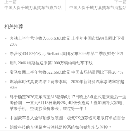
上一篇
下一篇
中国人保千城万县购车节嘉兴站
中国人保千城万县购车节海盐站
相关推荐
奔驰上半年营业收入636.63亿欧元 上半年中国市场销量同比下滑
28%
净营收434.82亿欧元 Stellantis集团发布2026年第二季度财务业绩
用时20年 特斯拉迎来第1000万辆纯电动车下线
宝马集团上半年营收622.66亿欧元 中国市场销量同比下降20.4%
燃油车时代真要终结？蔚来李斌：2030年新能源汽车渗透率将超
90%
终于确定2026京东淘宝618活动6月17日晚上8点正式迎来最后一波
降价潮！一直到6月18日巅峰28小时低价抢购！叠加国补买家电、
苹果手机、空调抄底价来袭，错过等一年！
中国豪车首入全球顶级改装圈：极氪9X迈莎锐高定版订单超百台
朗致科技的车辆超声波油耗监控系统如何赋能车队管控？