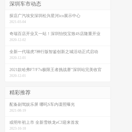
深圳车市动态
探店广汽埃安深圳松兴星河ico展示中心
2021-03-04
奇瑞百店开业又一站！深圳怡悦宝致4S店隆重开业
2020-12-02
全新一代瑞虎7神行版智鉴创新之城活动正式启动
2020-12-01
2021款哈弗F7/F7x极限王者挑战赛”深圳站完美收官
2020-12-01
精彩推荐
配备副驾娱乐屏 哪吒S车内谍照曝光
2021-08-19
或明年初上市 全新雪铁龙eC3迎来首发
2023-10-18