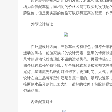
通过经销商价格对比我们发现，君威和博瑞GE
均为次低配车型，而相同的价格区间可以买到次顶配
牌溢价，但是更实惠的价格可以获得更高的配置，作
外型设计解读
在外型设计方面，三款车虽各有特色，但符合年
运动的风格，前脸家族式的设计元素，熏黑的蜂窝状
尺寸的运动轮毂表现出不错的运动风范。再看博瑞GE
四条肌肉感强的特征线，配合锋锐式车身极富视觉冲击
尾灯、星速流光后转向灯点缀下，更加时尚、大气，更
设计在自主品牌车型中还是首屈一指的。最后说速派
接两侧水晶分割的LED大灯，很好的拉伸了前脸的视
饱满动感。
内饰配置对比