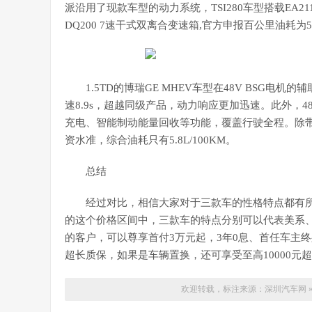
派沿用了现款车型的动力系统，TSI280车型搭载EA211
DQ200 7速干式双离合变速箱,官方申报百公里油耗为5.
1.5TD的博瑞GE MHEV车型在48V BSG电机
速8.9s，超越同级产品，动力响应更加迅速。此外，4
充电、智能制动能量回收等功能，覆盖行驶全程。除
资水准，综合油耗只有5.8L/100KM。
总结
经过对比，相信大家对于三款车的性格特点都有所
的这个价格区间中，三款车的特点分别可以代表美系
的客户，可以尊享首付3万元起，3年0息、首任车主终身
超长质保，如果是车辆置换，还可享受至高10000元
欢迎转载，标注来源：
深圳汽车网