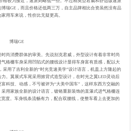
的价格较为接近，速派则略低一些。不过精英型君威和舒适版速派
的博瑞GE，而且价格还低两三万，自主品牌相比合资虽然没有品
为家用车来说，性价比无疑更高。
轻时尚消费群体的审美。先说别克君威，外型设计有着非常时尚
进气格栅车身采用凹陷式的腰线设计显得车身富有质感，配以大
，采用了吉利全新的“时光竞速美学”设计语言，机盖上方隆起的
力。翼展式车尾采用掀背式造型设计，在时光之翼LED灵动后
富科技、动感，不亏被评为“大美中国车”，这样东西方交融的
，采用家族全新的设计语言，镀铬重新装饰的直瀑式进气格栅连
觉宽度。车身线条流畅有力，配合双腰线，使整车看上去更加的