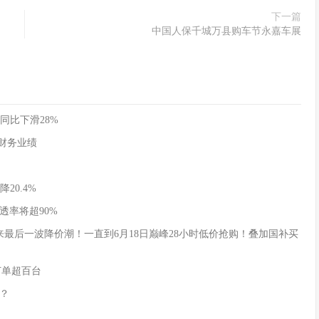
下一篇
中国人保千城万县购车节永嘉车展
同比下滑28%
季度财务业绩
20.4%
透率将超90%
式迎来最后一波降价潮！一直到6月18日巅峰28小时低价抢购！叠加国补买
订单超百台
？