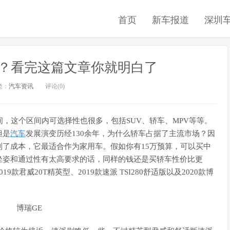
首页
新车报道
深圳
资？看完这篇文章你就明白了
类：
汽车资讯
评论(0)
间，这个区间内可选择性也很多，包括SUV、轿车、MPV等等。
但是
汽车
发展演变历经130余年，为什么轿车占据了主流市场？因
了成本，它最适合作为家用车。假如你有15万预算，可以买中
坐姿和通过性有太高要求的话，同样的钱还是买轿车性价比更
君威20T精英型、2019款速派 TSI280舒适版以及2020款博