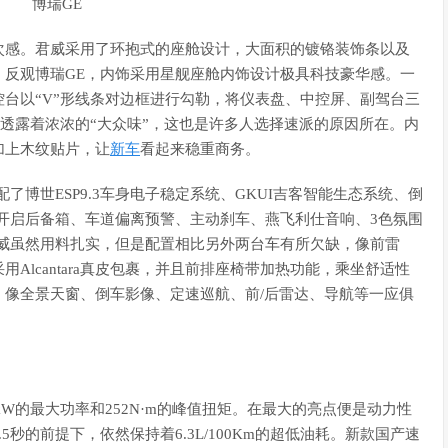
次感。君威采用了环抱式的座舱设计，大面积的镀铬装饰条以及
。反观博瑞GE，内饰采用星舰座舱内饰设计极具科技豪华感。一
台以“V”形线条对边框进行勾勒，将仪表盘、中控屏、副驾台三
则透露着浓浓的“大众味”，这也是许多人选择速派的原因所在。内
加上木纹贴片，让
新车
看起来稳重商务。
了博世ESP9.3车身电子稳定系统、GKUI吉客智能生态系统、倒
应开启后备箱、车道偏离预警、主动刹车、燕飞利仕音响、3色氛围
君威虽然用料扎实，但是配置相比另外两台车有所欠缺，像前雷
Alcantara真皮包裹，并且前排座椅带加热功能，乘坐舒适性
像全景天窗、倒车影像、定速巡航、前/后雷达、导航等一应俱
5kW的最大功率和252N·m的峰值扭矩。在最大的亮点便是动力性
秒的前提下，依然保持着6.3L/100Km的超低油耗。新款国产速