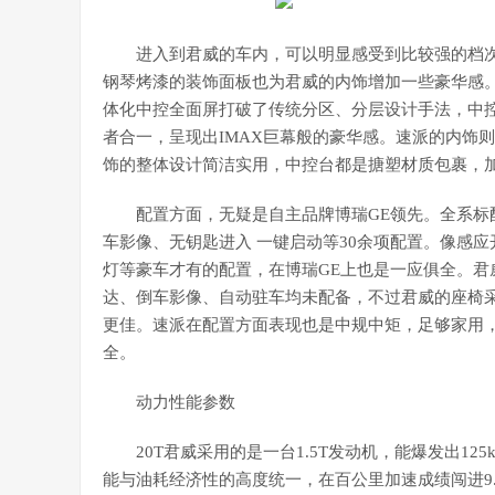
进入到君威的车内，可以明显感受到比较强的档
钢琴烤漆的装饰面板也为君威的内饰增加一些豪华感
体化中控全面屏打破了传统分区、分层设计手法，中控
者合一，呈现出IMAX巨幕般的豪华感。速派的内饰
饰的整体设计简洁实用，中控台都是搪塑材质包裹，
配置方面，无疑是自主品牌博瑞GE领先。全系标配
车影像、无钥匙进入 一键启动等30余项配置。像感
灯等豪车才有的配置，在博瑞GE上也是一应俱全。
达、倒车影像、自动驻车均未配备，不过君威的座椅采用
更佳。速派在配置方面表现也是中规中矩，足够家用，
全。
动力性能参数
20T君威采用的是一台1.5T发动机，能爆发出12
能与油耗经济性的高度统一，在百公里加速成绩闯进9.5