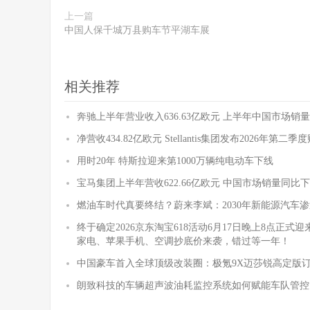
上一篇
中国人保千城万县购车节平湖车展
相关推荐
奔驰上半年营业收入636.63亿欧元 上半年中国市场销量
净营收434.82亿欧元 Stellantis集团发布2026年第二
用时20年 特斯拉迎来第1000万辆纯电动车下线
宝马集团上半年营收622.66亿欧元 中国市场销量同比下降
燃油车时代真要终结？蔚来李斌：2030年新能源汽车渗
终于确定2026京东淘宝618活动6月17日晚上8点正
家电、苹果手机、空调抄底价来袭，错过等一年！
中国豪车首入全球顶级改装圈：极氪9X迈莎锐高定版
朗致科技的车辆超声波油耗监控系统如何赋能车队管控