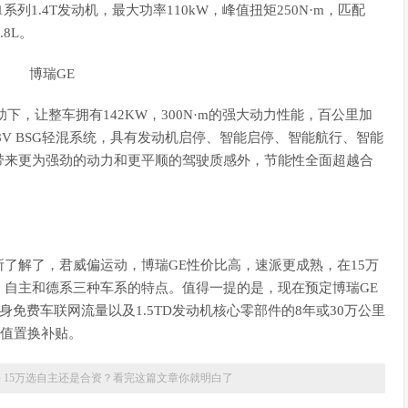
系列1.4T发动机，最大功率110kW，峰值扭矩250N·m，匹配
8L。
的辅助下，让整车拥有142KW，300N·m的强大动力性能，百公里加
8V BSG轻混系统，具有发动机启停、智能启停、智能航行、智能
带来更为强劲的动力和更平顺的驾驶质感外，节能性全面超越合
了解了，君威偏运动，博瑞GE性价比高，速派更成熟，在15万
、自主和德系三种车系的特点。值得一提的是，现在预定博瑞GE
免费车联网流量以及1.5TD发动机核心零部件的8年或30万公里
超值置换补贴。
»
15万选自主还是合资？看完这篇文章你就明白了