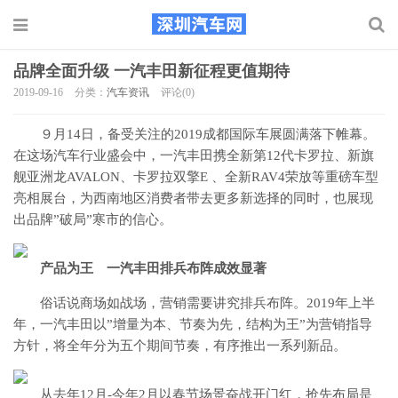
品牌全面升级 一汽丰田新征程更值期待
2019-09-16
分类：
汽车资讯
评论(0)
９月14日，备受关注的2019成都国际车展圆满落下帷幕。
在这场汽车行业盛会中，一汽丰田携全新第12代卡罗拉、新旗
舰亚洲龙AVALON、卡罗拉双擎E 、全新RAV4荣放等重磅车型
亮相展台，为西南地区消费者带去更多新选择的同时，也展现
出品牌”破局”寒市的信心。
产品为王 一汽丰田排兵布阵成效显著
俗话说商场如战场，营销需要讲究排兵布阵。2019年上半
年，一汽丰田以”增量为本、节奏为先，结构为王”为营销指导
方针，将全年分为五个期间节奏，有序推出一系列新品。
从去年12月-今年2月以春节场景奋战开门红，抢先布局是