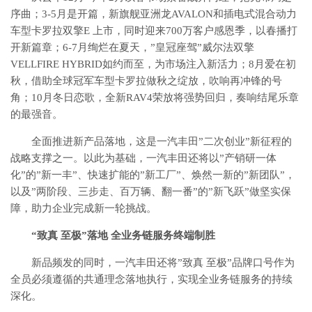
序曲；3-5月是开篇，新旗舰亚洲龙AVALON和插电式混合动力
车型卡罗拉双擎E 上市，同时迎来700万客户感恩季，以春播打
开新篇章；6-7月绚烂在夏天，”皇冠座驾”威尔法双擎
VELLFIRE HYBRID如约而至，为市场注入新活力；8月爱在初
秋，借助全球冠军车型卡罗拉做秋之绽放，吹响再冲锋的号
角；10月冬日恋歌，全新RAV4荣放将强势回归，奏响结尾乐章
的最强音。
全面推进新产品落地，这是一汽丰田”二次创业”新征程的
战略支撑之一。以此为基础，一汽丰田还将以”产销研一体
化”的”新一丰”、快速扩能的”新工厂”、焕然一新的”新团队”，
以及”两阶段、三步走、百万辆、翻一番”的”新飞跃”做坚实保
障，助力企业完成新一轮挑战。
“致真 至极”落地 全业务链服务终端制胜
新品频发的同时，一汽丰田还将”致真 至极”品牌口号作为
全员必须遵循的共通理念落地执行，实现全业务链服务的持续
深化。