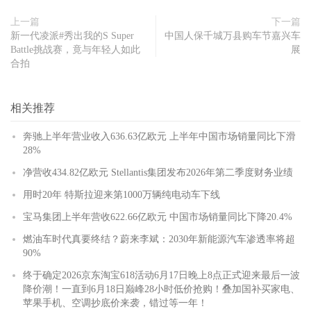
上一篇
下一篇
新一代凌派#秀出我的S Super
中国人保千城万县购车节嘉兴车
Battle挑战赛，竟与年轻人如此
展
合拍
相关推荐
奔驰上半年营业收入636.63亿欧元 上半年中国市场销量同比下滑
28%
净营收434.82亿欧元 Stellantis集团发布2026年第二季度财务业绩
用时20年 特斯拉迎来第1000万辆纯电动车下线
宝马集团上半年营收622.66亿欧元 中国市场销量同比下降20.4%
燃油车时代真要终结？蔚来李斌：2030年新能源汽车渗透率将超
90%
终于确定2026京东淘宝618活动6月17日晚上8点正式迎来最后一波
降价潮！一直到6月18日巅峰28小时低价抢购！叠加国补买家电、
苹果手机、空调抄底价来袭，错过等一年！