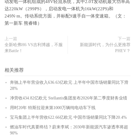
动发电一体机组成的48V轻混系统，其中2.0T发动机最大功率高
达220kW（299PS），启动发电一体机为16kW(22PS)和
249N·m。传动系统方面，并标配9速手自一体变速箱。（文：
第一新车 熊睿锋）
上一篇
下一篇
全新哈弗H6 VS吉利博越，不服
新能源时代，为什么更推荐
来Battle！
PHEV？
相关推荐
奔驰上半年营业收入636.63亿欧元 上半年中国市场销量同比下滑
28%
净营收434.82亿欧元 Stellantis集团发布2026年第二季度财务业绩
用时20年 特斯拉迎来第1000万辆纯电动车下线
宝马集团上半年营收622.66亿欧元 中国市场销量同比下降20.4%
燃油车时代真要终结？蔚来李斌：2030年新能源汽车渗透率将超
90%