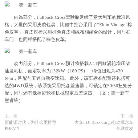
内饰部分，Fullback Cross驾驶舱延续了意大利车的标准风
格，大量的采用皮质包裹，比如中控台采用了“Elmo Vintage”棕
色皮革， 真皮座椅采用棕色真皮和绒布相结合的设计，同时在
车门上也同样搭配了棕色皮革。
动力部分，Fullback Cross预计将搭载2.4T四缸涡轮增压柴
油发动机，额定功率为132kW（180 PS），峰值扭矩为430
N·m，匹配与五速自动变速箱。 此外，该车标准配置还包括可
选的4WD系统，该系统采用托森差速器，可锁定在50:50扭矩分
配，同时还有低档齿轮和机械锁定后差速器。（文：第一新车
熊睿锋）
上一篇
下一篇
新能源时代，为什么更推荐
大众I.D. Buzz Cargo电动概念车
PHEV？
全球首发