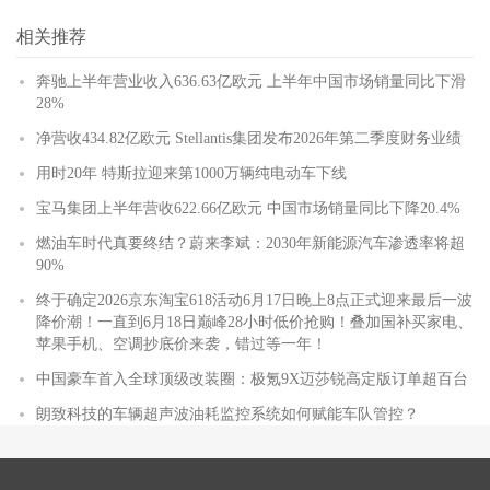
相关推荐
奔驰上半年营业收入636.63亿欧元 上半年中国市场销量同比下滑
28%
净营收434.82亿欧元 Stellantis集团发布2026年第二季度财务业绩
用时20年 特斯拉迎来第1000万辆纯电动车下线
宝马集团上半年营收622.66亿欧元 中国市场销量同比下降20.4%
燃油车时代真要终结？蔚来李斌：2030年新能源汽车渗透率将超
90%
终于确定2026京东淘宝618活动6月17日晚上8点正式迎来最后一波
降价潮！一直到6月18日巅峰28小时低价抢购！叠加国补买家电、
苹果手机、空调抄底价来袭，错过等一年！
中国豪车首入全球顶级改装圈：极氪9X迈莎锐高定版订单超百台
朗致科技的车辆超声波油耗监控系统如何赋能车队管控？