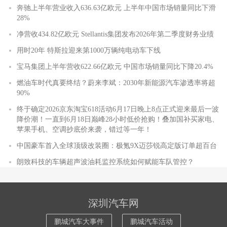
奔驰上半年营业收入636.63亿欧元 上半年中国市场销量同比下滑
28%
净营收434.82亿欧元 Stellantis集团发布2026年第二季度财务业绩
用时20年 特斯拉迎来第1000万辆纯电动车下线
宝马集团上半年营收622.66亿欧元 中国市场销量同比下降20.4%
燃油车时代真要终结？蔚来李斌：2030年新能源汽车渗透率将超
90%
终于确定2026京东淘宝618活动6月17日晚上8点正式迎来最后一波
降价潮！一直到6月18日巅峰28小时低价抢购！叠加国补买家电、
苹果手机、空调抄底价来袭，错过等一年！
中国豪车首入全球顶级改装圈：极氪9X迈莎锐高定版订单超百台
朗致科技的车辆超声波油耗监控系统如何赋能车队管控？
深圳汽车网
鹏城汽车大事件
鹏城汽车活动