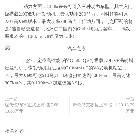
动力方面，Giulia未来将引入三种动力车型，其中入门
级搭载2.0T低功率发动机，最大功率200马力，同时还将引入
2.0T高功率版本，最大功率280马力；传动方面，与之匹配的将
是8速自动变速箱，此外进口国内的Giulia均为后驱车型，高功
率版本的0-100km/h加速仅为5.3秒。
此外，定位高性能版的Giulia QV将搭载2.9L V6涡轮增
压发动机，该发动机由法拉利California T的V8发动机缩缸而
来，最大功率可达510马力，峰值扭矩达到600N·m，最高时速
307km/h，其0-100km/h加速仅需3.9秒。
上一篇
下一篇
现代悦纳RV正式上市 售7.88-
新款昂克赛拉上市 售11.29-16.29
10.88万元
万元
相关推荐