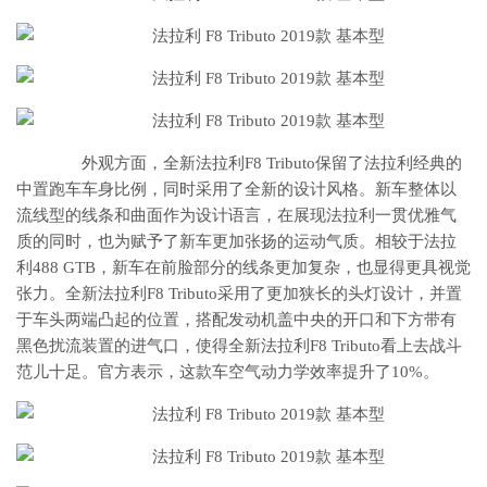
外观方面，全新法拉利F8 Tributo保留了法拉利经典的
中置跑车车身比例，同时采用了全新的设计风格。新车整体以
流线型的线条和曲面作为设计语言，在展现法拉利一贯优雅气
质的同时，也为赋予了新车更加张扬的运动气质。相较于法拉
利488 GTB，新车在前脸部分的线条更加复杂，也显得更具视觉
张力。全新法拉利F8 Tributo采用了更加狭长的头灯设计，并置
于车头两端凸起的位置，搭配发动机盖中央的开口和下方带有
黑色扰流装置的进气口，使得全新法拉利F8 Tributo看上去战斗
范儿十足。官方表示，这款车空气动力学效率提升了10%。