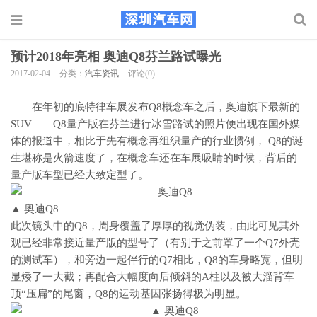
预计2018年亮相 奥迪Q8芬兰路试曝光
2017-02-04
分类：
汽车资讯
评论(0)
在年初的底特律车展发布Q8概念车之后，奥迪旗下最新的
SUV——Q8量产版在芬兰进行冰雪路试的照片便出现在国外媒
体的报道中，相比于先有概念再组织量产的行业惯例， Q8的诞
生堪称是火箭速度了，在概念车还在车展吸睛的时候，背后的
量产版车型已经大致定型了。
▲ 奥迪Q8
此次镜头中的Q8，周身覆盖了厚厚的视觉伪装，由此可见其外
观已经非常接近量产版的型号了（有别于之前罩了一个Q7外壳
的测试车），和旁边一起伴行的Q7相比，Q8的车身略宽，但明
显矮了一大截；再配合大幅度向后倾斜的A柱以及被大溜背车
顶“压扁”的尾窗，Q8的运动基因张扬得极为明显。