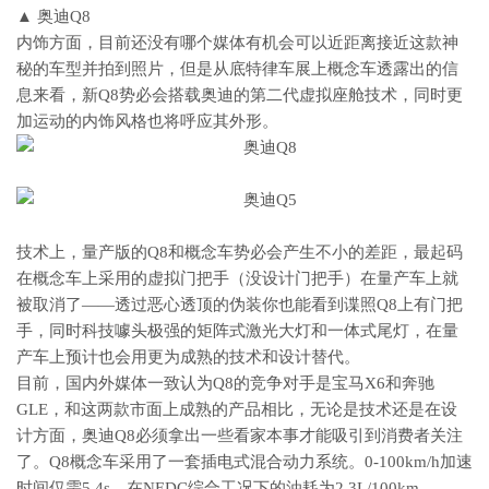
▲ 奥迪Q8
内饰方面，目前还没有哪个媒体有机会可以近距离接近这款神
秘的车型并拍到照片，但是从底特律车展上概念车透露出的信
息来看，新Q8势必会搭载奥迪的第二代虚拟座舱技术，同时更
加运动的内饰风格也将呼应其外形。
技术上，量产版的Q8和概念车势必会产生不小的差距，最起码
在概念车上采用的虚拟门把手（没设计门把手）在量产车上就
被取消了——透过恶心透顶的伪装你也能看到谍照Q8上有门把
手，同时科技噱头极强的矩阵式激光大灯和一体式尾灯，在量
产车上预计也会用更为成熟的技术和设计替代。
目前，国内外媒体一致认为Q8的竞争对手是宝马X6和奔驰
GLE，和这两款市面上成熟的产品相比，无论是技术还是在设
计方面，奥迪Q8必须拿出一些看家本事才能吸引到消费者关注
了。Q8概念车采用了一套插电式混合动力系统。0-100km/h加速
时间仅需5.4s，在NEDC综合工况下的油耗为2.3L/100km。