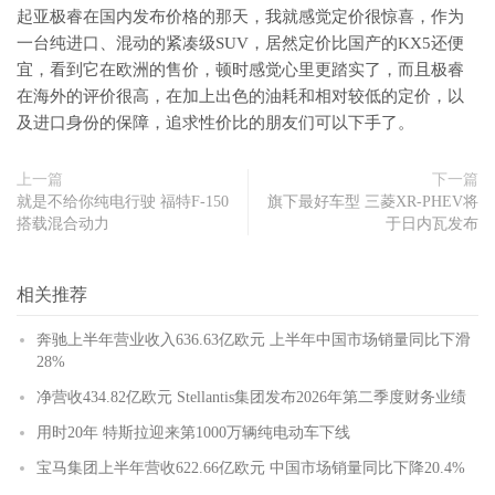
起亚极睿在国内发布价格的那天，我就感觉定价很惊喜，作为
一台纯进口、混动的紧凑级SUV，居然定价比国产的KX5还便
宜，看到它在欧洲的售价，顿时感觉心里更踏实了，而且极睿
在海外的评价很高，在加上出色的油耗和相对较低的定价，以
及进口身份的保障，追求性价比的朋友们可以下手了。
上一篇
下一篇
就是不给你纯电行驶 福特F-150
旗下最好车型 三菱XR-PHEV将
搭载混合动力
于日内瓦发布
相关推荐
奔驰上半年营业收入636.63亿欧元 上半年中国市场销量同比下滑
28%
净营收434.82亿欧元 Stellantis集团发布2026年第二季度财务业绩
用时20年 特斯拉迎来第1000万辆纯电动车下线
宝马集团上半年营收622.66亿欧元 中国市场销量同比下降20.4%