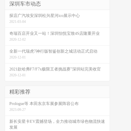
深圳车市动态
探店广汽埃安深圳松兴星河ico展示中心
2021-03-04
奇瑞百店开业又一站！深圳怡悦宝致4S店隆重开业
2020-12-02
全新一代瑞虎7神行版智鉴创新之城活动正式启动
2020-12-01
2021款哈弗F7/F7x极限王者挑战赛”深圳站完美收官
2020-12-01
精彩推荐
Prologue等 本田东京车展参展阵容公布
2023-09-27
新长安星卡EV震撼登场，全力推动城市绿色物流快速
发展