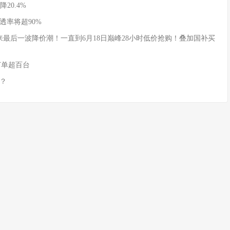
20.4%
透率将超90%
式迎来最后一波降价潮！一直到6月18日巅峰28小时低价抢购！叠加国补买
订单超百台
？