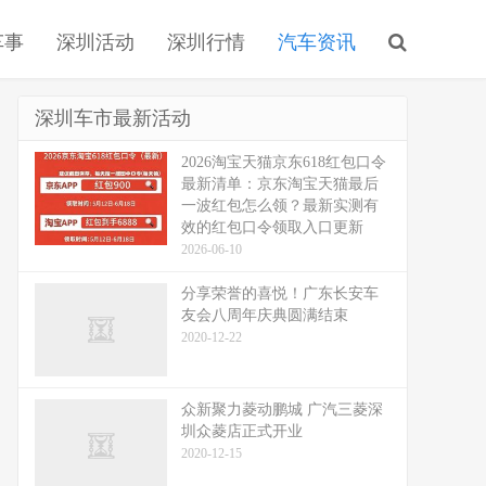
车事
深圳活动
深圳行情
汽车资讯
深圳车市最新活动
2026淘宝天猫京东618红包口令
最新清单：京东淘宝天猫最后
一波红包怎么领？最新实测有
效的红包口令领取入口更新
2026-06-10
分享荣誉的喜悦！广东长安车
友会八周年庆典圆满结束
2020-12-22
众新聚力菱动鹏城 广汽三菱深
圳众菱店正式开业
2020-12-15