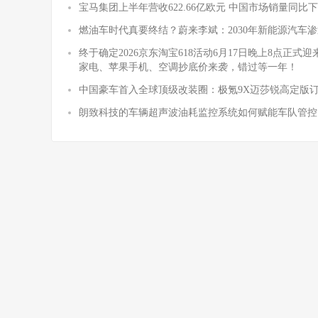
宝马集团上半年营收622.66亿欧元 中国市场销量同比下降
燃油车时代真要终结？蔚来李斌：2030年新能源汽车渗
终于确定2026京东淘宝618活动6月17日晚上8点正
家电、苹果手机、空调抄底价来袭，错过等一年！
中国豪车首入全球顶级改装圈：极氪9X迈莎锐高定版
朗致科技的车辆超声波油耗监控系统如何赋能车队管控