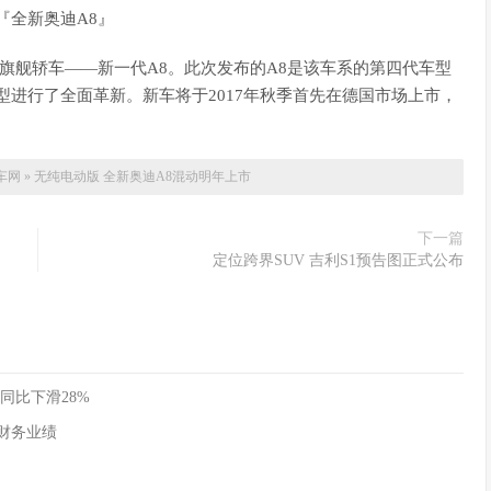
『全新奥迪A8』
舰轿车——新一代A8。此次发布的A8是该车系的第四代车型
车型进行了全面革新。新车将于2017年秋季首先在德国市场上市，
车网
»
无纯电动版 全新奥迪A8混动明年上市
下一篇
定位跨界SUV 吉利S1预告图正式公布
同比下滑28%
季度财务业绩