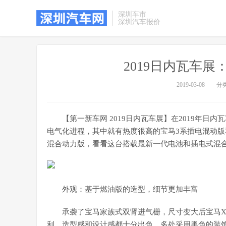
深圳车市
深圳汽车报价
2019日内瓦车
2019-03-08
分
【第一新车网 2019日内瓦车展】在2019年
电气化进程，其中就有热度很高的宝马3系插电混动版
混合动力版，看看这台搭载最新一代电池和插电式混
外观：基于燃油版的造型，细节更加丰富
承袭了宝马家族式双肾进气栅，尺寸变大后宝马
利，造型感和设计感都十分出色。多处采用黑色的装