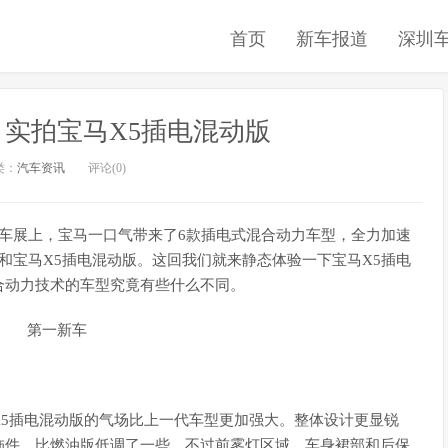
首页
新车报道
深圳
展：实拍宝马X5插电混动版
类：
汽车资讯
评论(0)
日内瓦车展上，宝马一口气带来了6款插电式混合动力车型，全力加速
和宝马X5插电混动版。这回我们就来静态体验一下宝马X5插电
合动力技术的车型究竟有些什么不同。
X5插电混动版的气场比上一代车型更加强大。整体设计更显锐
饰件，比燃油版低调了一些，不过前雾灯区域、车身裙部和后保