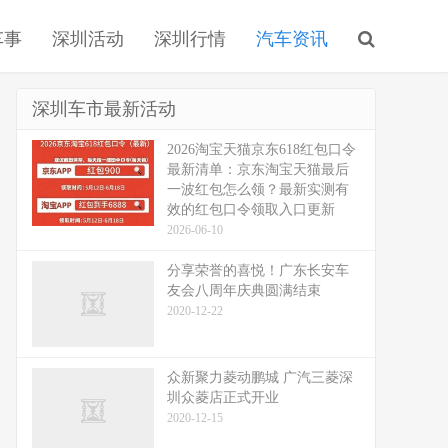
车事
深圳活动
深圳行情
汽车资讯
深圳车市最新活动
2026淘宝天猫京东618红包口令
最新清单：京东淘宝天猫最后
一波红包怎么领？最新实测有
效的红包口令领取入口更新
2026-06-10
分享荣誉的喜悦！广东长安车
友会八周年庆典圆满结束
2020-12-22
众新聚力菱动鹏城 广汽三菱深
圳众菱店正式开业
2020-12-15