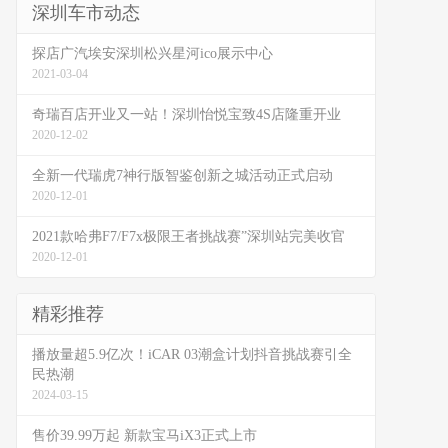
深圳车市动态
探店广汽埃安深圳松兴星河ico展示中心
2021-03-04
奇瑞百店开业又一站！深圳怡悦宝致4S店隆重开业
2020-12-02
全新一代瑞虎7神行版智鉴创新之城活动正式启动
2020-12-01
2021款哈弗F7/F7x极限王者挑战赛”深圳站完美收官
2020-12-01
精彩推荐
播放量超5.9亿次！iCAR 03潮盒计划抖音挑战赛引全
民热潮
2024-03-15
售价39.99万起 新款宝马iX3正式上市