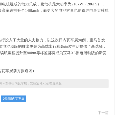
和电机组成的动力总成，发动机最大功率为210kW（286PS），
的最高车速提升至140km/h，而更大的电池容量也使得纯电最大续航
出行投入了大量的人力物力，以这次日内瓦车展为例，宝马首发
X5插电混动版的推出更是为高端出行和高品质生活提供了新选择，
纯电续航里程提升至80km等标签都将成为宝马X5插电混动版的新竞
日内瓦车展前方报道团）
网
»
2019日内瓦车展：实拍宝马X5插电混动版
：
2019日内瓦车展
下一篇