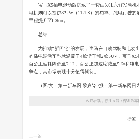
宝马X5插电混动版搭载了一套由3.0L六缸发动机
电机则可以提供82kW（112PS）的功率。纯电行驶
里程提升至80km。
总结
为推动“新四化”的发展，宝马在自动驾驶和电动
的插电混动车型就涵盖了4款轿车和2款SUV，宝马
百公里油耗降低至2.1L、百公里加速缩减至5.6s和
争点，其市场表现十分值得期待。
（图/文：第一新车网 黎嘉铭 /摄：第一新车网
欢迎转载，标注来源：
深圳汽车
标签
上一篇