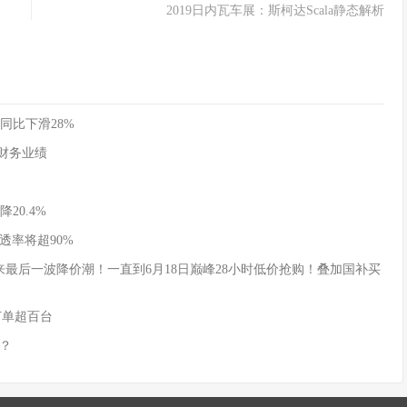
2019日内瓦车展：斯柯达Scala静态解析
同比下滑28%
季度财务业绩
20.4%
透率将超90%
式迎来最后一波降价潮！一直到6月18日巅峰28小时低价抢购！叠加国补买
订单超百台
？