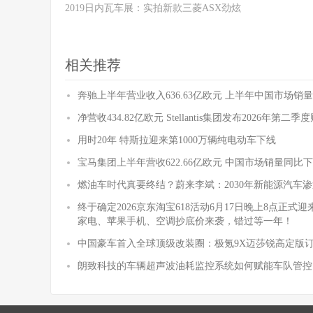
2019日内瓦车展：实拍新款三菱ASX劲炫
相关推荐
奔驰上半年营业收入636.63亿欧元 上半年中国市场销量
净营收434.82亿欧元 Stellantis集团发布2026年第二
用时20年 特斯拉迎来第1000万辆纯电动车下线
宝马集团上半年营收622.66亿欧元 中国市场销量同比下降
燃油车时代真要终结？蔚来李斌：2030年新能源汽车渗
终于确定2026京东淘宝618活动6月17日晚上8点正
家电、苹果手机、空调抄底价来袭，错过等一年！
中国豪车首入全球顶级改装圈：极氪9X迈莎锐高定版
朗致科技的车辆超声波油耗监控系统如何赋能车队管控