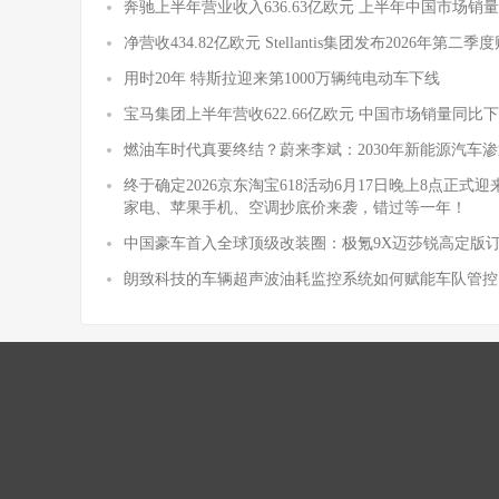
奔驰上半年营业收入636.63亿欧元 上半年中国市场销量
净营收434.82亿欧元 Stellantis集团发布2026年第二
用时20年 特斯拉迎来第1000万辆纯电动车下线
宝马集团上半年营收622.66亿欧元 中国市场销量同比下降
燃油车时代真要终结？蔚来李斌：2030年新能源汽车渗
终于确定2026京东淘宝618活动6月17日晚上8点正
家电、苹果手机、空调抄底价来袭，错过等一年！
中国豪车首入全球顶级改装圈：极氪9X迈莎锐高定版
朗致科技的车辆超声波油耗监控系统如何赋能车队管控