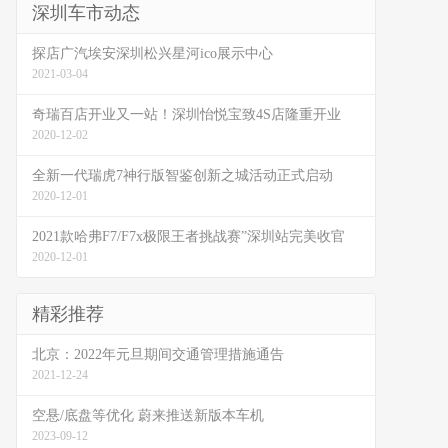
深圳车市动态
探店广汽埃安深圳松兴星河ico展示中心
2021-03-04
奇瑞百店开业又一站！深圳怡悦宝致4S店隆重开业
2020-12-02
全新一代瑞虎7神行版智鉴创新之城活动正式启动
2020-12-01
2021款哈弗F7/F7x极限王者挑战赛”深圳站完美收官
2020-12-01
精彩推荐
北京：2022年元旦期间交通管理措施通告
2021-12-24
空悬/底盘等优化 蔚来推送新版本车机
2023-09-12