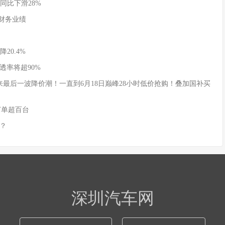
同比下滑28%
季度财务业绩
20.4%
透率将超90%
式迎来最后一波降价潮！一直到6月18日巅峰28小时低价抢购！叠加国补买
订单超百台
？
深圳汽车网